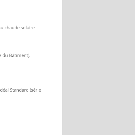
au chaude solaire
e du Bâtiment).
déal Standard (série