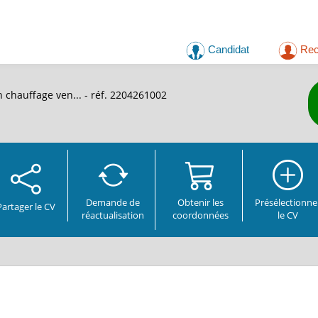
Candidat
Rec
n chauffage ven...
- réf. 2204261002
Demande de
Obtenir les
Présélectionne
Partager
le CV
réactualisation
coordonnées
le CV