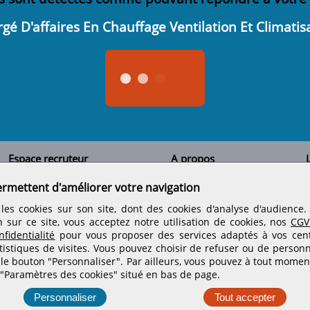
gé D'affaires En Chauffage Ventilation Et Climatis
Espace recruteur
A propos
L
Qui sommes-nous
Créer un compte
ermettent d'améliorer votre navigation
Tous les candidats
Contactez-nous
Déposer une annonce
Nos partenaires
C
les cookies sur son site, dont des cookies d'analyse d'audience
Déposer une offre de stage
Informations légales
n sur ce site, vous acceptez notre utilisation de cookies, nos
CGV
Nos tarifs
Conditions générales
fidentialité
pour vous proposer des services adaptés à vos centr
Rejoignez nos équipes
tistiques de visites.
Vous pouvez choisir de refuser ou de personn
 le bouton "Personnaliser". Par ailleurs, vous pouvez à tout momen
 "Paramètres des cookies" situé en bas de page.
Retrouvez-nous sur les réseaux sociaux
Personnaliser
Tout accepter