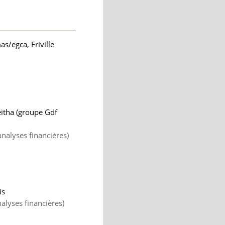
as/egca, Friville
eitha (groupe Gdf
nalyses financières)
is
alyses financières)