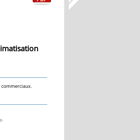
limatisation
es commerciaux.
on