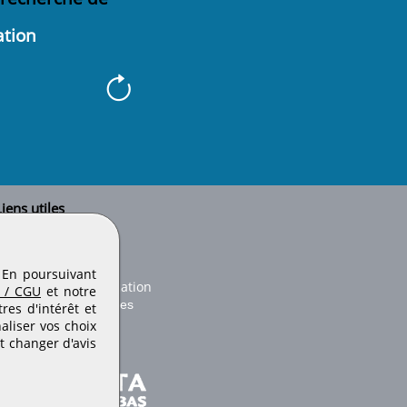
ation
iens utiles
Le secteur BTP
Plan du site
onseils d'utilisation
. En poursuivant
Conditions de publication
 / CGU
et notre
Paramètres des cookies
es d'intérêt et
aliser vos choix
t changer d'avis