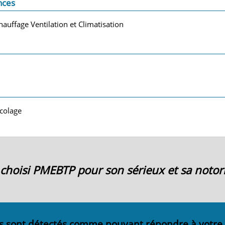
nces
hauffage Ventilation et Climatisation
icolage
ai choisi PMEBTP pour son sérieux et sa notori
s sont détectés comme pouvant répondre à votre