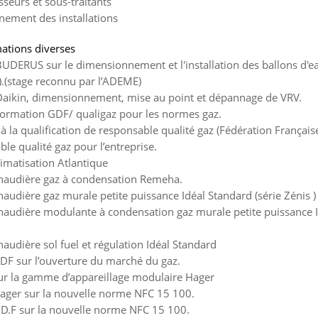
sseurs et sous-traitants
nement des installations
ations diverses
BUDERUS sur le dimensionnement et l'installation des ballons d'e
re).(stage reconnu par l’ADEME)
 Daikin, dimensionnement, mise au point et dépannage de VRV.
 formation GDF/ qualigaz pour les normes gaz.
à la qualification de responsable qualité gaz (Fédération Français
le qualité gaz pour l’entreprise.
limatisation Atlantique
chaudière gaz à condensation Remeha.
audière gaz murale petite puissance Idéal Standard (série Zénis )
haudière modulante à condensation gaz murale petite puissance I
audière sol fuel et régulation Idéal Standard
DF sur l’ouverture du marché du gaz.
ur la gamme d’appareillage modulaire Hager
Hager sur la nouvelle norme NFC 15 100.
.D.F sur la nouvelle norme NFC 15 100.