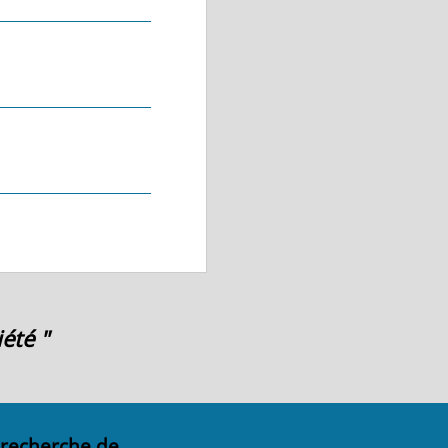
été "
 recherche de