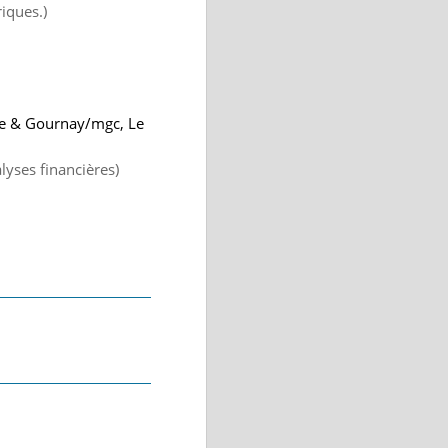
iques.)
sse & Gournay/mgc, Le
lyses financières)