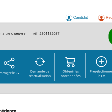
Candidat
Rec
maitre d'oeuvre ...
- réf. 2501152037
Demande de
Obtenir les
Présélectionne
Partager
le CV
réactualisation
coordonnées
le CV
xpérience