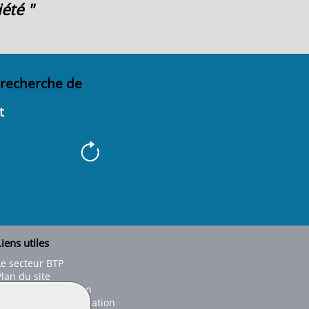
été "
 recherche de
t
iens utiles
Le secteur BTP
Plan du site
onseils d'utilisation
Conditions de publication