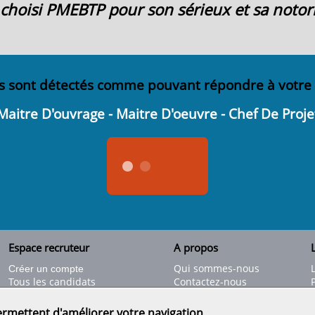
ai choisi PMEBTP pour son sérieux et sa notori
s sont détectés comme pouvant répondre à votre
Maitre D'ouvrage - Maitre D'oeuvre - Chef De Proje
Espace recruteur
A propos
L
Qui sommes-nous
Créer un compte
Tous les candidats
Contactez-nous
Déposer une annonce
Nos partenaires
C
Déposer une offre de stage
Informations légales
ermettent d'améliorer votre navigation