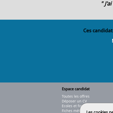
" J'
Ces candidat
Espace candidat
Toutes les offres
Déposer un CV
Ecoles et formations
Fiches métiers
Les cookies p