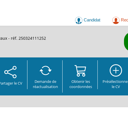
Candidat
Rec
aux - réf. 250324111252
Demande de
Obtenir les
Présélectionne
Partager
le CV
réactualisation
coordonnées
le CV