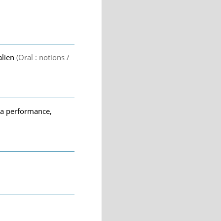
talien
(Oral : notions /
 la performance,