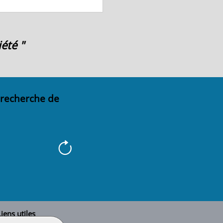
été "
 recherche de
iens utiles