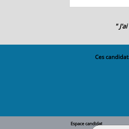
" J'
Ces candidat
Espace candidat