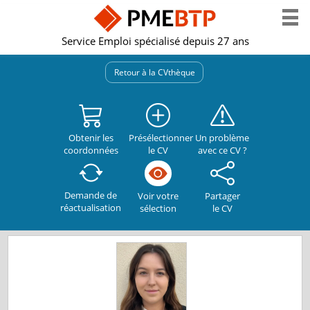
Service Emploi spécialisé depuis 27 ans
Retour à la CVthèque
Obtenir les
Présélectionner
Un problème
coordonnées
le CV
avec ce CV ?
Demande de
Partager
Voir votre
réactualisation
le CV
sélection