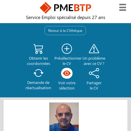
Service Emploi spécialisé depuis 27 ans
Retour à la CVthèque
Obtenir les
Présélectionner
Un problème
coordonnées
le CV
avec ce CV ?
Demande de
Partager
Voir votre
réactualisation
le CV
sélection