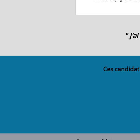
" J'
Ces candidat