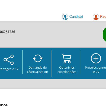
Candidat
Rec
606281736
Demande de
Obtenir les
Présélectionne
Partager
le CV
réactualisation
coordonnées
le CV
ience