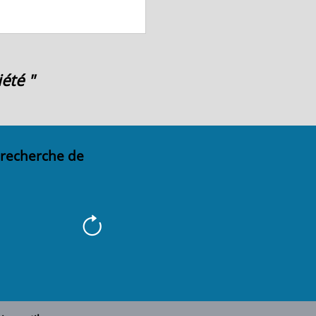
été "
 recherche de