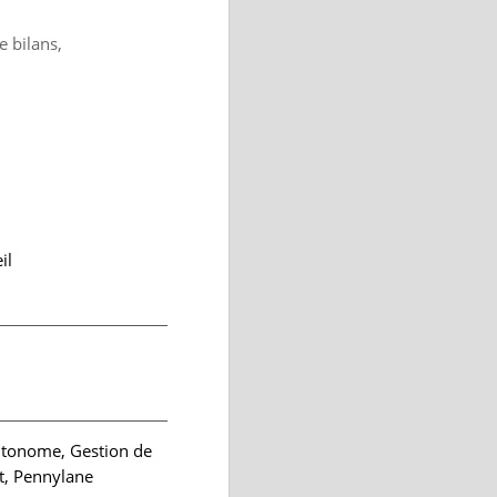
e bilans,
il
Autonome, Gestion de
xt, Pennylane