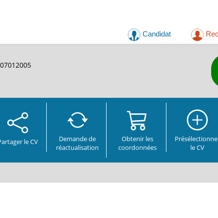
Candidat
Rec
607012005
Demande de
Obtenir les
Présélectionne
Partager
le CV
réactualisation
coordonnées
le CV