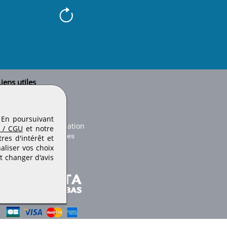
iens utiles
Le secteur BTP
Plan du site
onseils d'utilisation
. En poursuivant
Conditions de publication
 / CGU
et notre
Paramètres des cookies
es d'intérêt et
aliser vos choix
t changer d'avis