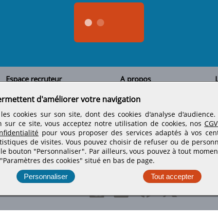
Espace recruteur
A propos
L
Qui sommes-nous
Créer un compte
ermettent d'améliorer votre navigation
Tous les candidats
Contactez-nous
Déposer une annonce
Nos partenaires
C
les cookies sur son site, dont des cookies d'analyse d'audience
Déposer une offre de stage
Informations légales
n sur ce site, vous acceptez notre utilisation de cookies, nos
CGV
Nos tarifs
Conditions générales
fidentialité
pour vous proposer des services adaptés à vos centr
Rejoignez nos équipes
tistiques de visites.
Vous pouvez choisir de refuser ou de personn
 le bouton "Personnaliser". Par ailleurs, vous pouvez à tout momen
 "Paramètres des cookies" situé en bas de page.
Retrouvez-nous sur les réseaux sociaux
Personnaliser
Tout accepter