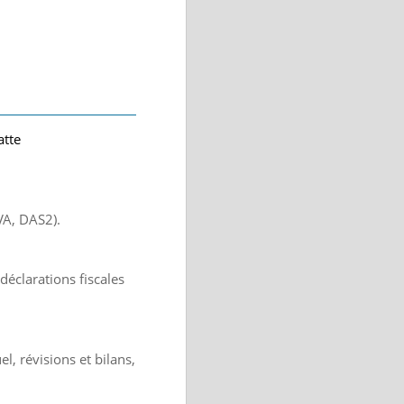
atte
TVA, DAS2).
 déclarations fiscales
l, révisions et bilans,