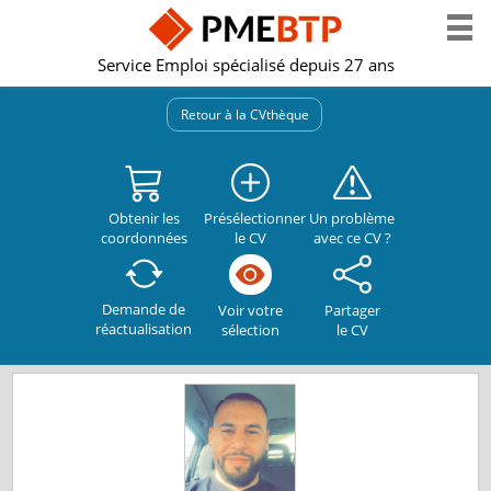
Service Emploi spécialisé depuis 27 ans
Retour à la CVthèque
Obtenir les
Présélectionner
Un problème
coordonnées
le CV
avec ce CV ?
Demande de
Partager
Voir votre
réactualisation
le CV
sélection