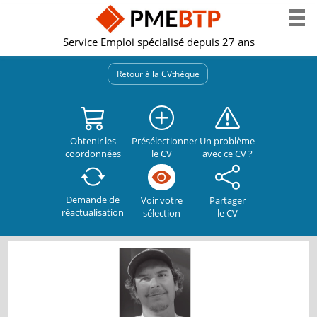
Service Emploi spécialisé depuis 27 ans
Retour à la CVthèque
Obtenir les
Présélectionner
Un problème
coordonnées
le CV
avec ce CV ?
Demande de
Partager
Voir votre
réactualisation
le CV
sélection