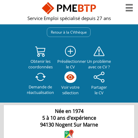
Service Emploi spécialisé depuis 27 ans
Retour à la CVthèque
Obtenir les
Présélectionner
Un problème
coordonnées
le CV
avec ce CV ?
Demande de
Partager
Voir votre
réactualisation
le CV
sélection
Née en 1974
5 à 10 ans d'expérience
94130
Nogent Sur Marne