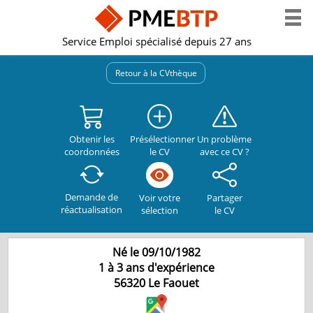
Service Emploi spécialisé depuis 27 ans
Retour à la CVthèque
Obtenir les
Présélectionner
Un problème
coordonnées
le CV
avec ce CV ?
Demande de
Partager
Voir votre
réactualisation
le CV
sélection
Né le 09/10/1982
1 à 3 ans d'expérience
56320
Le Faouet