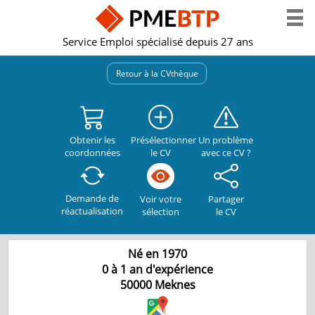
Service Emploi spécialisé depuis 27 ans
Retour à la CVthèque
Obtenir les
Présélectionner
Un problème
coordonnées
le CV
avec ce CV ?
Demande de
Partager
Voir votre
réactualisation
le CV
sélection
Né en 1970
0 à 1 an d'expérience
50000
Meknes