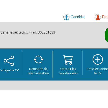
Candidat
Rec
 dans le secteur...
- réf. 302261533
Demande de
Obtenir les
Présélectionne
Partager
le CV
réactualisation
coordonnées
le CV