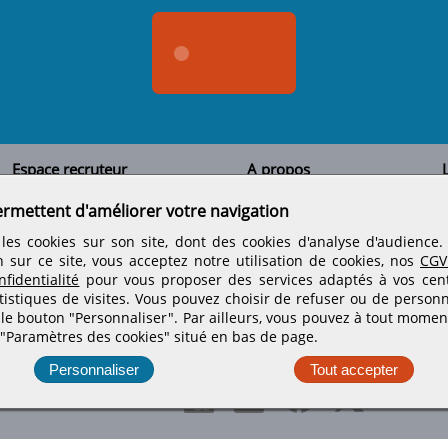
Espace recruteur
A propos
L
Qui sommes-nous
Créer un compte
ermettent d'améliorer votre navigation
Tous les candidats
Contactez-nous
Déposer une annonce
Nos partenaires
C
les cookies sur son site, dont des cookies d'analyse d'audience
Déposer une offre de stage
Informations légales
n sur ce site, vous acceptez notre utilisation de cookies, nos
CGV
Nos tarifs
Conditions générales
fidentialité
pour vous proposer des services adaptés à vos centr
Rejoignez nos équipes
tistiques de visites.
Vous pouvez choisir de refuser ou de personn
 le bouton "Personnaliser". Par ailleurs, vous pouvez à tout momen
 "Paramètres des cookies" situé en bas de page.
Retrouvez-nous sur les réseaux sociaux
Personnaliser
Tout accepter