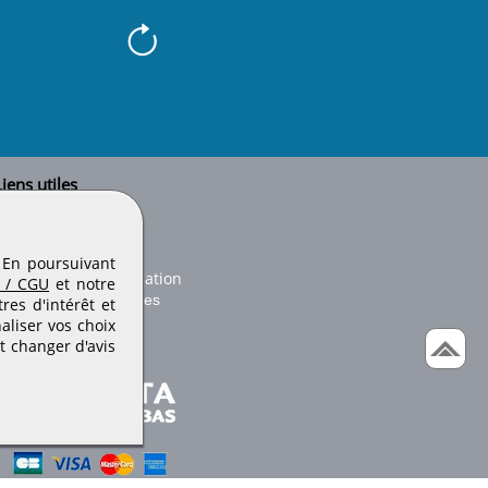
iens utiles
Le secteur BTP
Plan du site
onseils d'utilisation
. En poursuivant
Conditions de publication
 / CGU
et notre
Paramètres des cookies
es d'intérêt et
aliser vos choix
t changer d'avis