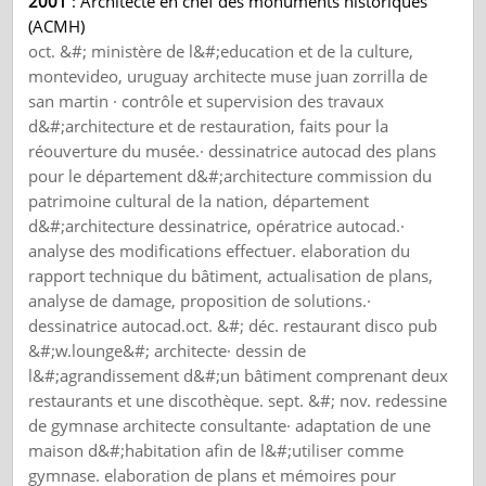
2001
: Architecte en chef des monuments historiques
(ACMH)
oct. &#; ministère de l&#;education et de la culture,
montevideo, uruguay architecte muse juan zorrilla de
san martin · contrôle et supervision des travaux
d&#;architecture et de restauration, faits pour la
réouverture du musée.· dessinatrice autocad des plans
pour le département d&#;architecture commission du
patrimoine cultural de la nation, département
d&#;architecture dessinatrice, opératrice autocad.·
analyse des modifications effectuer. elaboration du
rapport technique du bâtiment, actualisation de plans,
analyse de damage, proposition de solutions.·
dessinatrice autocad.oct. &#; déc. restaurant disco pub
&#;w.lounge&#; architecte· dessin de
l&#;agrandissement d&#;un bâtiment comprenant deux
restaurants et une discothèque. sept. &#; nov. redessine
de gymnase architecte consultante· adaptation de une
maison d&#;habitation afin de l&#;utiliser comme
gymnase. elaboration de plans et mémoires pour