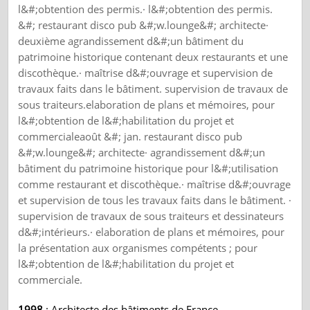
l&#;obtention des permis.· l&#;obtention des permis.
&#; restaurant disco pub &#;w.lounge&#; architecte·
deuxième agrandissement d&#;un bâtiment du
patrimoine historique contenant deux restaurants et une
discothèque.· maîtrise d&#;ouvrage et supervision de
travaux faits dans le bâtiment. supervision de travaux de
sous traiteurs.elaboration de plans et mémoires, pour
l&#;obtention de l&#;habilitation du projet et
commercialeaoût &#; jan. restaurant disco pub
&#;w.lounge&#; architecte· agrandissement d&#;un
bâtiment du patrimoine historique pour l&#;utilisation
comme restaurant et discothèque.· maîtrise d&#;ouvrage
et supervision de tous les travaux faits dans le bâtiment. ·
supervision de travaux de sous traiteurs et dessinateurs
d&#;intérieurs.· elaboration de plans et mémoires, pour
la présentation aux organismes compétents ; pour
l&#;obtention de l&#;habilitation du projet et
commerciale.
1998
: Architecte des bâtiments de France