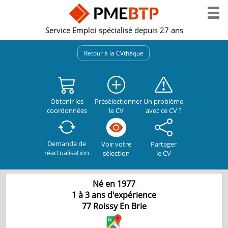
Service Emploi spécialisé depuis 27 ans
Retour à la CVthèque
Obtenir les
Présélectionner
Un problème
coordonnées
le CV
avec ce CV ?
Demande de
Partager
Voir votre
réactualisation
le CV
sélection
Né en 1977
1 à 3 ans d'expérience
77
Roissy En Brie