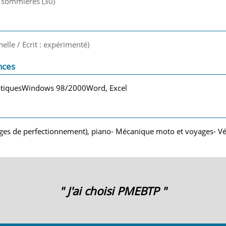
, sommières (30)
nelle / Ecrit : expérimenté)
nces
tiquesWindows 98/2000Word, Excel
tages de perfectionnement), piano- Mécanique moto et voyages- Vél
" J'ai choisi PMEBTP "