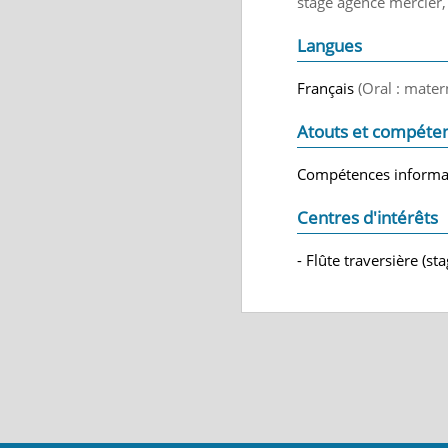
stage agence mercier
Langues
Français
(Oral : mater
Atouts et compéte
Compétences informa
Centres d'intérêts
- Flûte traversière (s