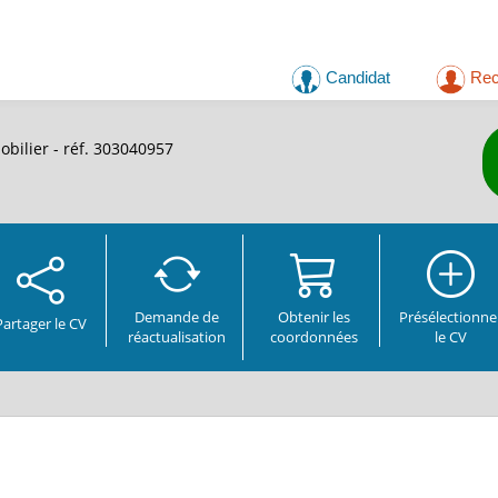
Candidat
Rec
bilier - réf. 303040957
Demande de
Obtenir les
Présélectionne
Partager
le CV
réactualisation
coordonnées
le CV