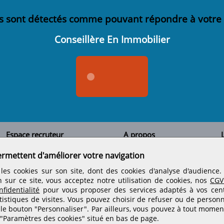
s sont détectés comme pouvant répondre à votre
Conseillère En Immobilier
Espace recruteur
A propos
L
Qui sommes-nous
Créer un compte
ermettent d'améliorer votre navigation
Tous les candidats
Contactez-nous
Déposer une annonce
Nos partenaires
C
les cookies sur son site, dont des cookies d'analyse d'audience
Déposer une offre de stage
Informations légales
n sur ce site, vous acceptez notre utilisation de cookies, nos
CGV
Nos tarifs
Conditions générales
fidentialité
pour vous proposer des services adaptés à vos centr
Rejoignez nos équipes
tistiques de visites.
Vous pouvez choisir de refuser ou de personn
 le bouton "Personnaliser". Par ailleurs, vous pouvez à tout momen
 "Paramètres des cookies" situé en bas de page.