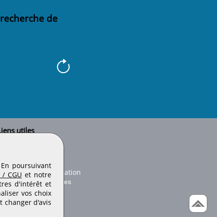
 recherche de
iens utiles
Le secteur BTP
Plan du site
onseils d'utilisation
. En poursuivant
Conditions de publication
 / CGU
et notre
Paramètres des cookies
es d'intérêt et
aliser vos choix
t changer d'avis