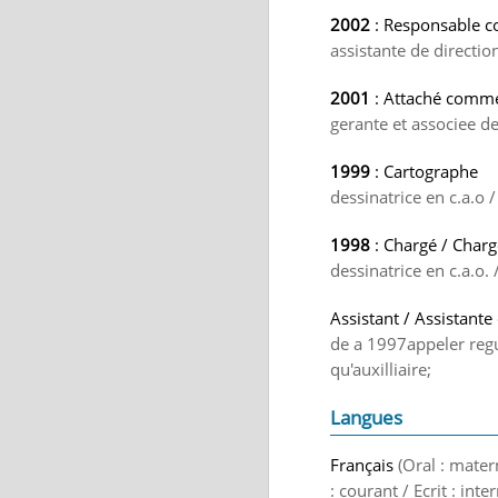
2002
: Responsable c
assistante de directi
2001
: Attaché commer
gerante et associee d
1999
: Cartographe
dessinatrice en c.a.o 
1998
: Chargé / Charg
dessinatrice en c.a.o. 
Assistant / Assistant
de a 1997appeler regu
qu'auxilliaire;
Langues
Français
(Oral : mater
: courant / Ecrit : int