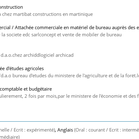
onstruction
on chez martibat constructions en martinique
cial / Attachée commerciale en matériel de bureau auprès des e
e la societe edc sarlconcept et vente de mobiler de bureau
/ d.a.o.chez archiddlogiciel archicad
ée d'études agricoles
/d.a.o bureau d'etudes du ministere de l'agriculture et de la forët.
e comptable et budgétaire
lierement, 2 fois par mois,par le ministere de l'économie et des
nelle / Ecrit : expérimenté)
, Anglais
(Oral : courant / Ecrit : intermé
ermédiaire)