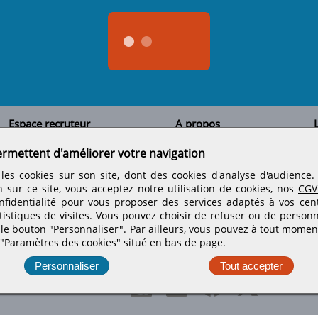
Espace recruteur
A propos
L
Qui sommes-nous
Créer un compte
ermettent d'améliorer votre navigation
Tous les candidats
Contactez-nous
Déposer une annonce
Nos partenaires
C
les cookies sur son site, dont des cookies d'analyse d'audience
Déposer une offre de stage
Informations légales
n sur ce site, vous acceptez notre utilisation de cookies, nos
CGV
Nos tarifs
Conditions générales
fidentialité
pour vous proposer des services adaptés à vos centr
Rejoignez nos équipes
tistiques de visites.
Vous pouvez choisir de refuser ou de personn
 le bouton "Personnaliser". Par ailleurs, vous pouvez à tout momen
 "Paramètres des cookies" situé en bas de page.
Retrouvez-nous sur les réseaux sociaux
Personnaliser
Tout accepter