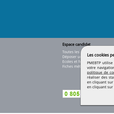
Espace candidat
Toutes les offres
Les cookies p
Déposer un CV
Ecoles et formations
PMEBTP utilise 
Fiches métiers
votre navigatio
politique de con
réaliser des sta
en cliquant sur
en cliquant sur