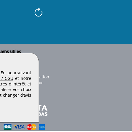
iens utiles
Le secteur BTP
Plan du site
onseils d'utilisation
. En poursuivant
Conditions de publication
 / CGU
et notre
Paramètres des cookies
es d'intérêt et
aliser vos choix
t changer d'avis