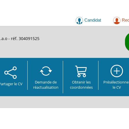
Candidat
Rec
.a.o - réf. 304091525
Demande de
Obtenir les
Présélectionne
Partager
le CV
réactualisation
coordonnées
le CV