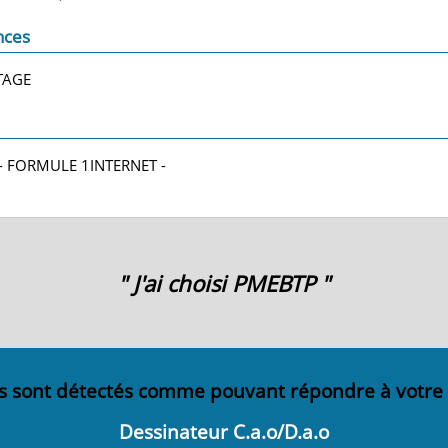
nces
TAGE
- FORMULE 1INTERNET -
" J'ai choisi PMEBTP "
s sont détectés comme pouvant répondre à votre
Dessinateur C.a.o/D.a.o