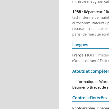
ministre matignon cab
1988
: Réparateur / R
technicienne de mai
autocommutateurs ( pa
réparations en atelier
paris (de marque etrall
Langues
Français
(Oral : mater
(Oral : courant / Ecrit
Atouts et compéte
- Informatique : Word,
Bâtiment- Brevet de s
Centres d'intérêts
Photographie, cinéma,