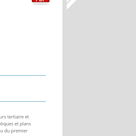
s tertiaire et
tiques et plans
eau du premier