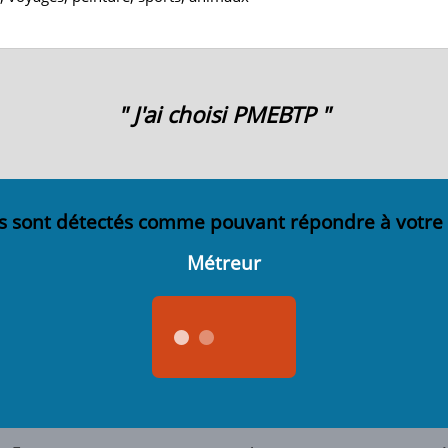
" J'ai choisi PMEBTP "
s sont détectés comme pouvant répondre à votre
Métreur