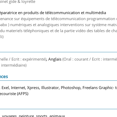
inet gide & loyrette
éparatrice en produits de télécommunication et multimédia
ntenance sur équipements de télécommunication programmation 
bx ) numériques et analogiques interventions sur système matra
 du materiels téléphoniques et de la partie vidéo des tables de c
i)
nelle / Ecrit : expérimenté)
, Anglais
(Oral : courant / Ecrit : intermé
 : intermédiaire)
nces
 Exel, Internet, Xpress, Illustrator, Photoshop, Freelans Graphic-
ecouriste (AFPS)
 voyages, peinture, sports, animaux