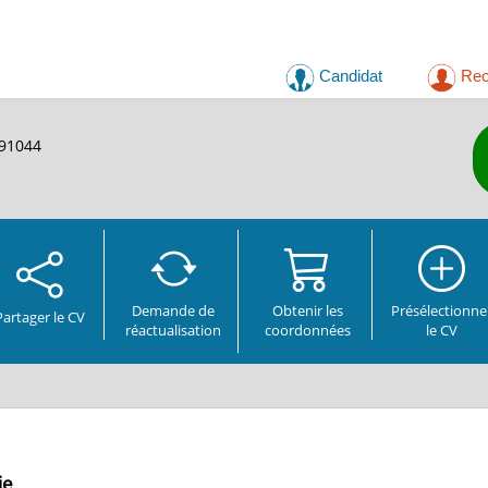
Candidat
Rec
191044
Demande de
Obtenir les
Présélectionne
Partager
le CV
réactualisation
coordonnées
le CV
ie