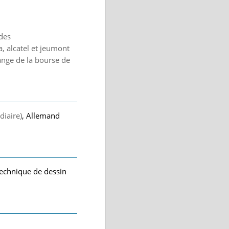
des
, alcatel et jeumont
hange de la bourse de
diaire)
, Allemand
 technique de dessin