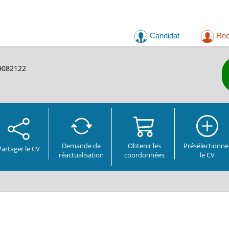
Candidat
Rec
09082122
Demande de
Obtenir les
Présélectionne
Partager
le CV
réactualisation
coordonnées
le CV