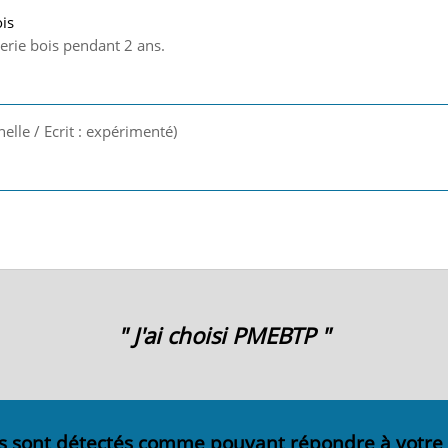
ois
rie bois pendant 2 ans.
nelle / Ecrit : expérimenté)
" J'ai choisi PMEBTP "
s sont détectés comme pouvant répondre à votre