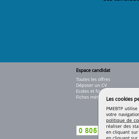
Espace candidat
Toutes les offres
Déposer un CV
Ecoles et formations
Fiches métiers
Les cookies p
PMEBTP utilise 
votre navigatio
politique de con
réaliser des sta
en cliquant sur
en cliquant sur