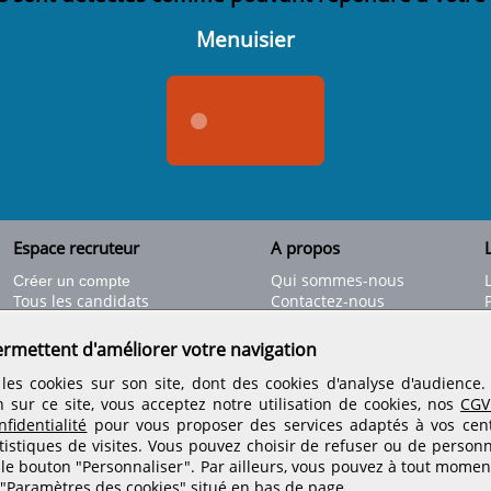
Menuisier
Espace recruteur
A propos
L
Qui sommes-nous
Créer un compte
Tous les candidats
Contactez-nous
Déposer une annonce
Nos partenaires
C
Déposer une offre de stage
Informations légales
ermettent d'améliorer votre navigation
Nos tarifs
Conditions générales
les cookies sur son site, dont des cookies d'analyse d'audience
Rejoignez nos équipes
n sur ce site, vous acceptez notre utilisation de cookies, nos
CGV
fidentialité
pour vous proposer des services adaptés à vos centr
tistiques de visites.
Vous pouvez choisir de refuser ou de personn
Retrouvez-nous sur les réseaux sociaux
 le bouton "Personnaliser". Par ailleurs, vous pouvez à tout momen
 "Paramètres des cookies" situé en bas de page.