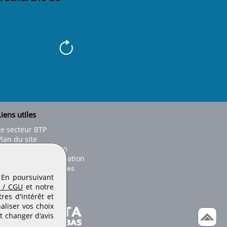
iens utiles
Le secteur BTP
Plan du site
onseils d'utilisation
Conditions de publication
Paramètres des cookies
. En poursuivant
 / CGU
et notre
es d'intérêt et
aliser vos choix
t changer d'avis