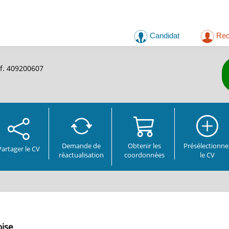
Candidat
Rec
éf. 409200607
Demande de
Obtenir les
Présélectionne
Partager
le CV
réactualisation
coordonnées
le CV
oise