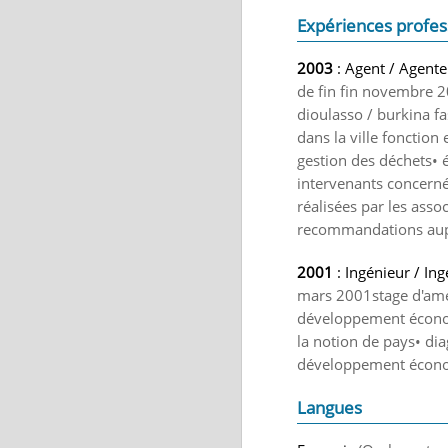
Expériences profes
2003
: Agent / Agente
de fin fin novembre 2
dioulasso / burkina f
dans la ville fonction
gestion des déchets• é
intervenants concernés
réalisées par les asso
recommandations auprè
2001
: Ingénieur / In
mars 2001stage d'amé
développement économi
la notion de pays• dia
développement écon
Langues