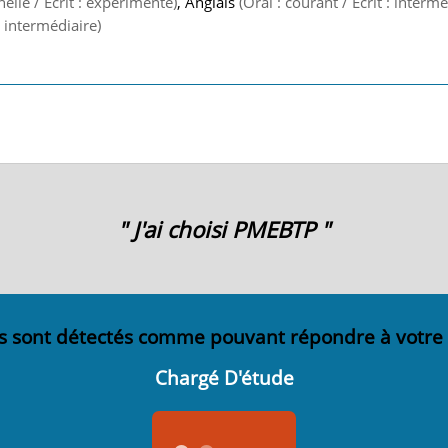
nelle / Ecrit : expérimenté)
, Anglais
(Oral : courant / Ecrit : intermé
 : intermédiaire)
" J'ai choisi PMEBTP "
s sont détectés comme pouvant répondre à votre
Chargé D'étude