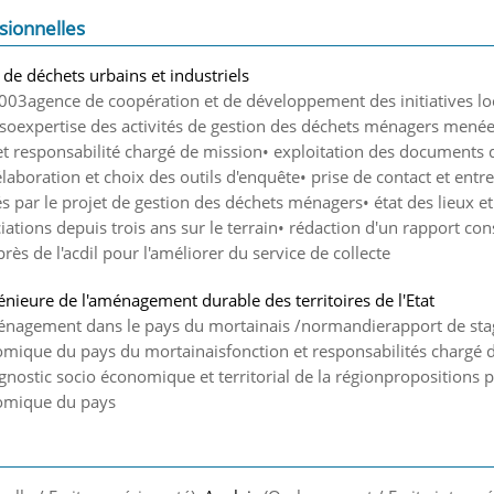
sionnelles
 de déchets urbains et industriels
003agence de coopération et de développement des initiatives loc
asoexpertise des activités de gestion des déchets ménagers menée
 et responsabilité chargé de mission• exploitation des documents 
laboration et choix des outils d'enquête• prise de contact et entre
 par le projet de gestion des déchets ménagers• état des lieux et 
ciations depuis trois ans sur le terrain• rédaction d'un rapport co
s de l'acdil pour l'améliorer du service de collecte
génieure de l'aménagement durable des territoires de l'Etat
nagement dans le pays du mortainais /normandierapport de sta
que du pays du mortainaisfonction et responsabilités chargé d'
gnostic socio économique et territorial de la régionpropositions 
omique du pays