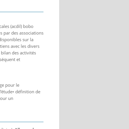
ales (acdil) bobo
s par des associations
disponibles sur la
tiens avec les divers
bilan des activités
nséquent et
ge pour le
étude• définition de
pour un