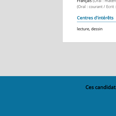
Français
(Oral : mater
(Oral : courant / Ecrit
Centres d'intérêts
lecture, dessin
Ces candidat