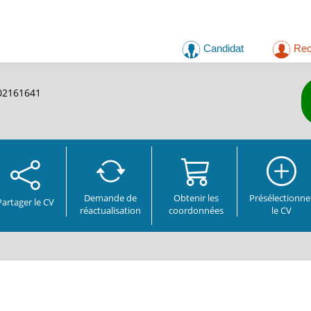
Candidat
Rec
502161641
Demande de
Obtenir les
Présélectionne
Partager
le CV
réactualisation
coordonnées
le CV