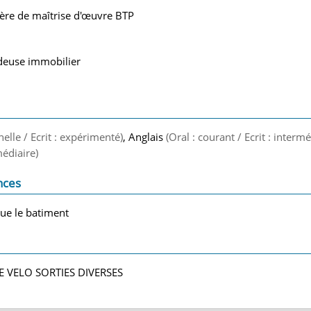
cière de maîtrise d'œuvre BTP
deuse immobilier
nelle / Ecrit : expérimenté)
, Anglais
(Oral : courant / Ecrit : intermé
médiaire)
nces
que le batiment
 VELO SORTIES DIVERSES