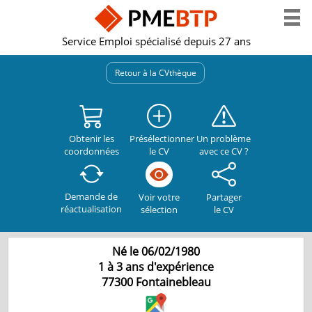
Service Emploi spécialisé depuis 27 ans
Retour à la CVthèque
Obtenir les
Présélectionner
Un problème
coordonnées
le CV
avec ce CV ?
Demande de
Partager
Voir votre
réactualisation
le CV
sélection
Né le 06/02/1980
1 à 3 ans d'expérience
77300
Fontainebleau