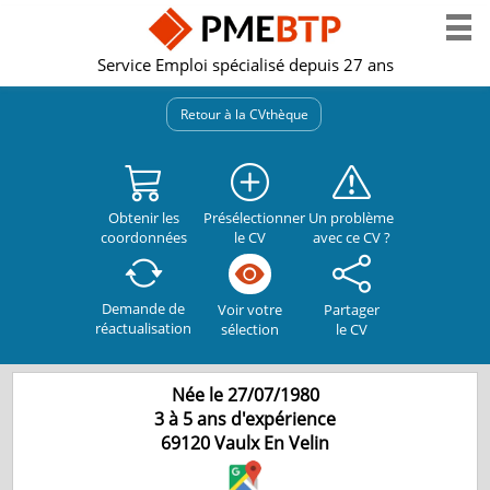
Service Emploi spécialisé depuis 27 ans
Retour à la CVthèque
Obtenir les
Présélectionner
Un problème
coordonnées
le CV
avec ce CV ?
Demande de
Partager
Voir votre
réactualisation
le CV
sélection
Née le 27/07/1980
3 à 5 ans d'expérience
69120
Vaulx En Velin