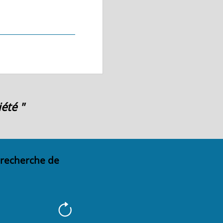
été "
 recherche de