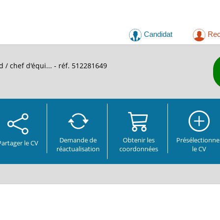
Candidat
Rec
 / chef d'équi...
- réf. 512281649
Demande de
Obtenir les
Présélectionne
Partager
le CV
réactualisation
coordonnées
le CV