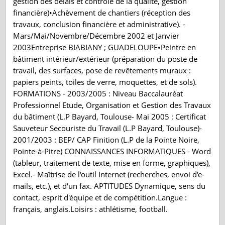
gestion des délais et contrôle de la qualité, gestion
financière)•Achèvement de chantiers (réception des
travaux, conclusion financière et administrative). -
Mars/Mai/Novembre/Décembre 2002 et Janvier
2003Entreprise BIABIANY ; GUADELOUPE•Peintre en
bâtiment intérieur/extérieur (préparation du poste de
travail, des surfaces, pose de revêtements muraux :
papiers peints, toiles de verre, moquettes, et de sols).
FORMATIONS - 2003/2005 : Niveau Baccalauréat
Professionnel Etude, Organisation et Gestion des Travaux
du bâtiment (L.P Bayard, Toulouse- Mai 2005 : Certificat
Sauveteur Secouriste du Travail (L.P Bayard, Toulouse)-
2001/2003 : BEP/ CAP Finition (L.P de la Pointe Noire,
Pointe-à-Pitre) CONNAISSANCES INFORMATIQUES - Word
(tableur, traitement de texte, mise en forme, graphiques),
Excel.- Maîtrise de l'outil Internet (recherches, envoi d'e-
mails, etc.), et d'un fax. APTITUDES Dynamique, sens du
contact, esprit d'équipe et de compétition.Langue :
français, anglais.Loisirs : athlétisme, football.