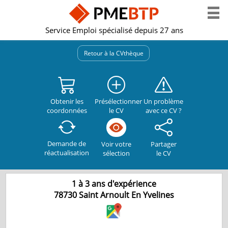
Service Emploi spécialisé depuis 27 ans
Retour à la CVthèque
Obtenir les
Présélectionner
Un problème
coordonnées
le CV
avec ce CV ?
Demande de
Partager
Voir votre
réactualisation
le CV
sélection
1 à 3 ans d'expérience
78730
Saint Arnoult En Yvelines