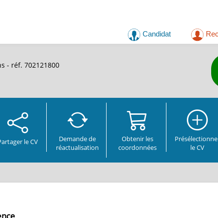
Candidat
Rec
s - réf. 702121800
Demande de
Obtenir les
Présélectionne
Partager
le CV
réactualisation
coordonnées
le CV
ence