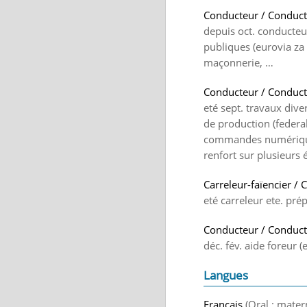
Conducteur / Conductr
depuis oct. conducteur
publiques (eurovia za 
maçonnerie, …
Conducteur / Conduct
eté sept. travaux dive
de production (federa
commandes numériques 
renfort sur plusieurs 
Carreleur-faïencier / 
eté carreleur ete. pr
Conducteur / Conduct
déc. fév. aide foreur (
Langues
Français
(Oral : mater