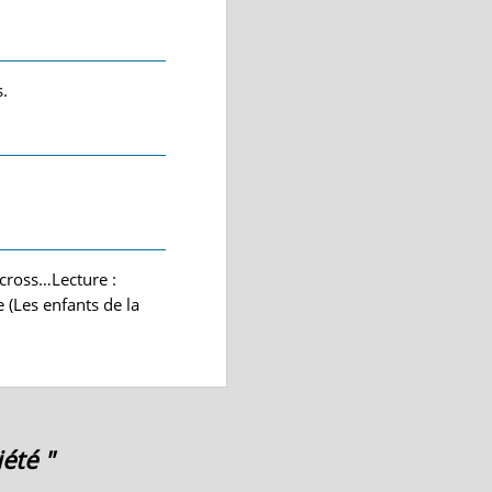
s.
 cross…Lecture :
 (Les enfants de la
été "