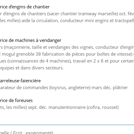
ice d'engins de chantier
 d'engins de chantiers (sacer chantier tramway marseille) oct. fé
les milles) aide la circulation, conducteur mini engins et tractopel
rice de machines à vendanger
rs (maçonnerie, taille et vendanges des vignes, conducteur d'engins
l mogul grenoble 38 fabrication de pièces pour boîtes de vitesse)
(connaissances de 4 machines), travail en 2 x 8 et pour certain
équipes et dans divers secteurs.
Carreleuse-faïencière
éparateur de commandes (toysrus, angleterre) mars déc. plâtrier
rice de foreuses
ets, les milles) sept. déc. manutentionnaire (cofira, rousset)
nelle / Ecrit : expérimenté)