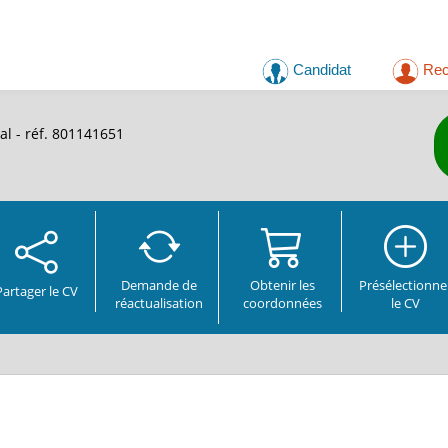
Candidat
Rec
l - réf. 801141651
Demande de
Obtenir les
Présélectionne
Partager
le CV
réactualisation
coordonnées
le CV