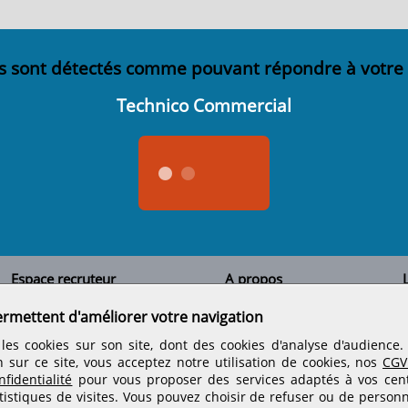
s sont détectés comme pouvant répondre à votre
Technico Commercial
Espace recruteur
A propos
L
Qui sommes-nous
Créer un compte
ermettent d'améliorer votre navigation
Tous les candidats
Contactez-nous
Déposer une annonce
Nos partenaires
C
les cookies sur son site, dont des cookies d'analyse d'audience
Déposer une offre de stage
Informations légales
n sur ce site, vous acceptez notre utilisation de cookies, nos
CGV
Nos tarifs
Conditions générales
fidentialité
pour vous proposer des services adaptés à vos centr
Rejoignez nos équipes
tistiques de visites.
Vous pouvez choisir de refuser ou de personn