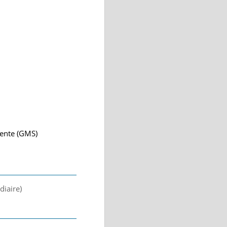
vente (GMS)
diaire)