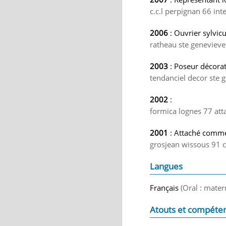
c.c.l perpignan 66 int
2006
: Ouvrier sylvicu
ratheau ste genevieve
2003
: Poseur décorat
tendanciel decor ste 
2002
:
formica lognes 77 at
2001
: Attaché comme
grosjean wissous 91 c
Langues
Français
(Oral : mater
Atouts et compéte