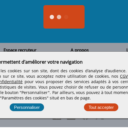
Espace recruteur
A propos
L
Qui sommes-nous
Créer un compte
ermettent d'améliorer votre navigation
Tous les candidats
Contactez-nous
Déposer une annonce
Nos partenaires
C
les cookies sur son site, dont des cookies d'analyse d'audience
Déposer une offre de stage
Informations légales
n sur ce site, vous acceptez notre utilisation de cookies, nos
CGV
Nos tarifs
Conditions générales
fidentialité
pour vous proposer des services adaptés à vos centr
Rejoignez nos équipes
tistiques de visites.
Vous pouvez choisir de refuser ou de personn
 le bouton "Personnaliser". Par ailleurs, vous pouvez à tout momen
 "Paramètres des cookies" situé en bas de page.
Retrouvez-nous sur les réseaux sociaux
Personnaliser
Tout accepter