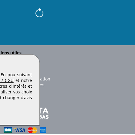
iens utiles
Le secteur BTP
Plan du site
onseils d'utilisation
. En poursuivant
Conditions de publication
 / CGU
et notre
Paramètres des cookies
es d'intérêt et
aliser vos choix
t changer d'avis