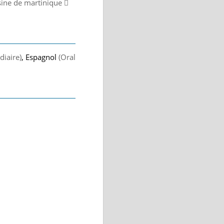
usine de martinique 
diaire)
, Espagnol
(Oral