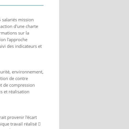
5 salariés mission
daction d'une charte
mations sur la
lon l'approche
ivi des indicateurs et
écurité, environnement,
ation de contre
 et de compression
s et réalisation
ait provenir l'écart
que travail réalisé 