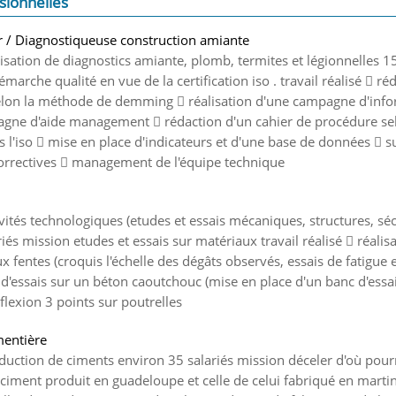
sionnelles
r / Diagnostiqueuse construction amiante
alisation de diagnostics amiante, plomb, termites et légionnelles 1
marche qualité en vue de la certification iso . travail réalisé  ré
elon la méthode de demming  réalisation d'une campagne d'infor
agne d'aide management  rédaction d'un cahier de procédure se
 l'iso  mise en place d'indicateurs et d'une base de données  su
orrectives  management de l'équipe technique
tivités technologiques (etudes et essais mécaniques, structures, s
riés mission etudes et essais sur matériaux travail réalisé  réalis
x fentes (croquis l'échelle des dégâts observés, essais de fatigue
n d'essais sur un béton caoutchouc (mise en place d'un banc d'essai
 flexion 3 points sur poutrelles
mentière
oduction de ciments environ 35 salariés mission déceler d'où pourr
 ciment produit en guadeloupe et celle de celui fabriqué en martini