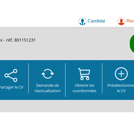
Candidat
Rec
x - réf. 801151231
Demande de
Obtenir les
Présélectionne
Partager
le CV
réactualisation
coordonnées
le CV