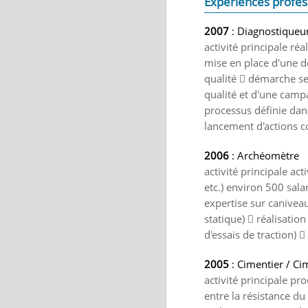
Expériences profes
2007
: Diagnostiqueu
activité principale ré
mise en place d'une dé
qualité  démarche s
qualité et d'une camp
processus définie dans
lancement d'actions c
2006
: Archéomètre
activité principale ac
etc.) environ 500 sala
expertise sur caniveau
statique)  réalisatio
d'essais de traction) 
2005
: Cimentier / Ci
activité principale pr
entre la résistance du