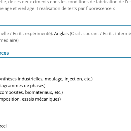
helle, de ces deux ciments dans les conditions de fabrication de l'
 âge et vieil âge  réalisation de tests par fluorescence x
nelle / Ecrit : expérimenté)
, Anglais
(Oral : courant / Ecrit : intermé
ermédiaire)
nces
thèses industrielles, moulage, injection, etc.)
, diagrammes de phases)
composites, biomatériaux, etc.)
mposition, essais mécaniques)
xcel