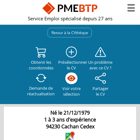
Service Emploi spécialisé depuis 27 ans
Retour à la CVthèque
Obtenir les
Présélectionner
Un problème
coordonnées
le CV
avec ce CV ?
Demande de
Partager
Voir votre
réactualisation
le CV
sélection
Né le 21/12/1979
1 à 3 ans d'expérience
94230
Cachan Cedex