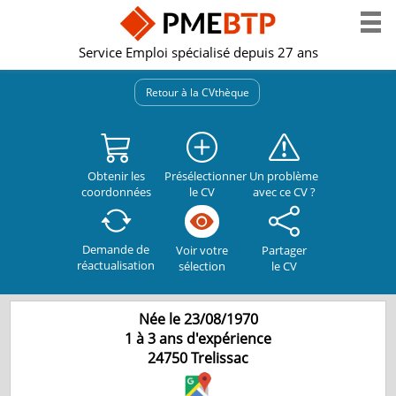
Service Emploi spécialisé depuis 27 ans
Retour à la CVthèque
Obtenir les
Présélectionner
Un problème
coordonnées
le CV
avec ce CV ?
Demande de
Partager
Voir votre
réactualisation
le CV
sélection
Née le 23/08/1970
1 à 3 ans d'expérience
24750
Trelissac