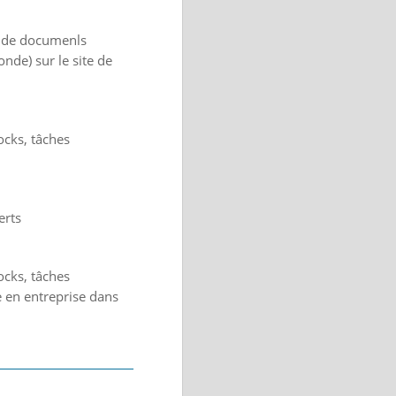
on de documenls
onde) sur le site de
ocks, tâches
erts
ocks, tâches
e en entreprise dans