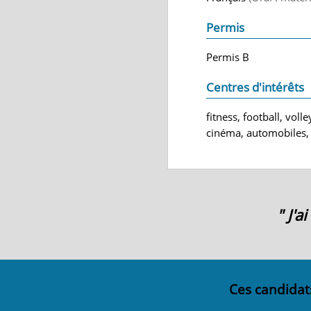
Permis
Permis B
Centres d'intérêts
fitness, football, vo
cinéma, automobiles, a
" J'
Ces candidat