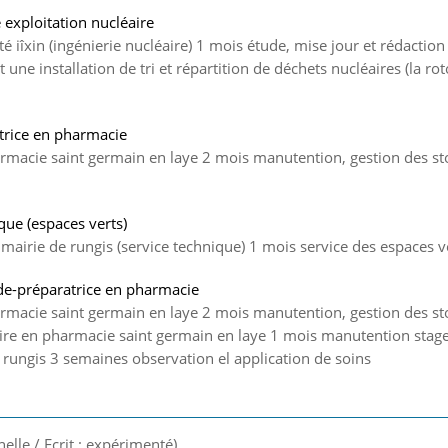
 exploitation nucléaire
été iîxin (ingénierie nucléaire) 1 mois étude, mise jour et rédacti
une installation de tri et répartition de déchets nucléaires (la rot
trice en pharmacie
harmacie saint germain en laye 2 mois manutention, gestion des st
que (espaces verts)
mairie de rungis (service technique) 1 mois service des espaces v
de-préparatrice en pharmacie
harmacie saint germain en laye 2 mois manutention, gestion des st
aire en pharmacie saint germain en laye 1 mois manutention stag
e rungis 3 semaines observation el application de soins
nelle / Ecrit : expérimenté)