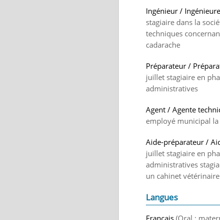
Ingénieur / Ingénieure
stagiaire dans la soci
techniques concernant 
cadarache
Préparateur / Prépara
juillet stagiaire en p
administratives
Agent / Agente techni
employé municipal la 
Aide-préparateur / Ai
juillet stagiaire en p
administratives stagi
un cahinet vétérinair
Langues
Français
(Oral : mater