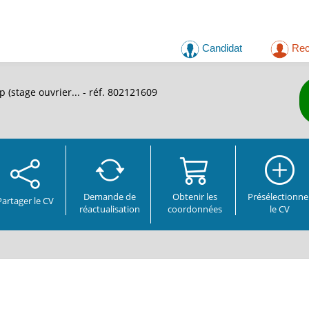
Candidat
Rec
 (stage ouvrier...
- réf. 802121609
Demande de
Obtenir les
Présélectionne
Partager
le CV
réactualisation
coordonnées
le CV