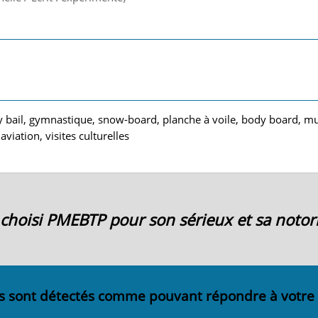
lley bail, gymnastique, snow-board, planche à voile, body board, m
viation, visites culturelles
ai choisi PMEBTP pour son sérieux et sa notori
s sont détectés comme pouvant répondre à votre