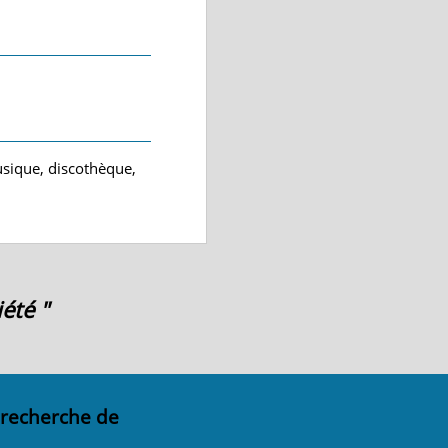
usique, discothèque,
été "
 recherche de