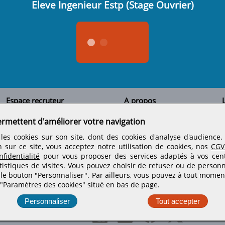
Eleve Ingenieur Estp (Stage Ouvrier)
Espace recruteur
A propos
L
Qui sommes-nous
Créer un compte
ermettent d'améliorer votre navigation
Tous les candidats
Contactez-nous
Déposer une annonce
Nos partenaires
C
les cookies sur son site, dont des cookies d'analyse d'audience
Déposer une offre de stage
Informations légales
n sur ce site, vous acceptez notre utilisation de cookies, nos
CGV
Nos tarifs
Conditions générales
fidentialité
pour vous proposer des services adaptés à vos centr
Rejoignez nos équipes
tistiques de visites.
Vous pouvez choisir de refuser ou de personn
 le bouton "Personnaliser". Par ailleurs, vous pouvez à tout momen
 "Paramètres des cookies" situé en bas de page.
Retrouvez-nous sur les réseaux sociaux
Personnaliser
Tout accepter