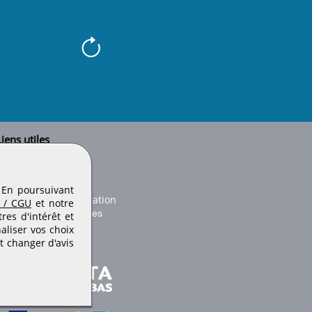
iens utiles
Le secteur BTP
Plan du site
onseils d'utilisation
. En poursuivant
Conditions de publication
 / CGU
et notre
Paramètres des cookies
es d'intérêt et
aliser vos choix
t changer d'avis