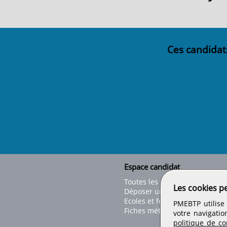
Ces candidat
Espace candidat
Toutes les offres
Les cookies p
Déposer un CV
Ecoles et formations
PMEBTP utilise 
Fiches métiers
votre navigatio
politique de con