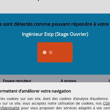
s sont détectés comme pouvant répondre à votre
Ingénieur Estp (Stage Ouvrier)
Espace recruteur
A propos
L
Qui sommes-nous
Créer un compte
ermettent d'améliorer votre navigation
Tous les candidats
Contactez-nous
Déposer une annonce
Nos partenaires
C
les cookies sur son site, dont des cookies d'analyse d'audience
Déposer une offre de stage
Informations légales
n sur ce site, vous acceptez notre utilisation de cookies, nos
CGV
Nos tarifs
Conditions générales
fidentialité
pour vous proposer des services adaptés à vos centr