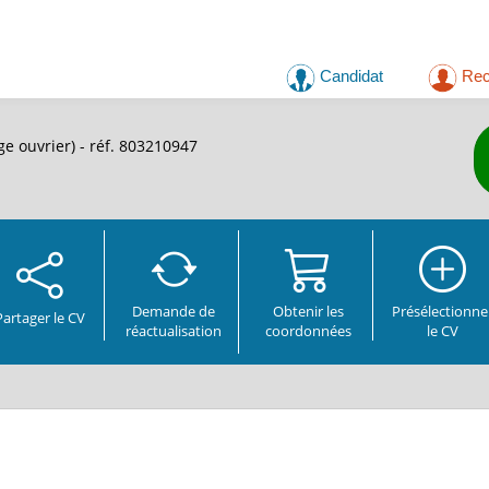
Candidat
Rec
ge ouvrier) - réf. 803210947
Demande de
Obtenir les
Présélectionne
Partager
le CV
réactualisation
coordonnées
le CV