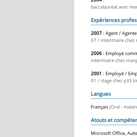
baccalauréat avec ment
Expériences profes
2007
: Agent / Agente
07 / intérimaire chez
2006
: Employé comme
intérimaire chez man
2001
: Employé / Emp
01 / stage chez p33 
Langues
Français
(Oral : mater
Atouts et compéte
Microsoft Office, Aut