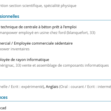
ion section scientifique, spécialité physique
sionnelles
 technique de centrale à béton prêt à l'emploi
 manpower employé en usine chez ford (blanquefort, 33)
rcial / Employée commerciale sédentaire
power inventaires
loyée de rayon informatique
(mérignac, 33) vente et assemblage de composants informatiques
nelle / Ecrit : expérimenté)
, Anglais
(Oral : courant / Ecrit : intermé
nces
ocad