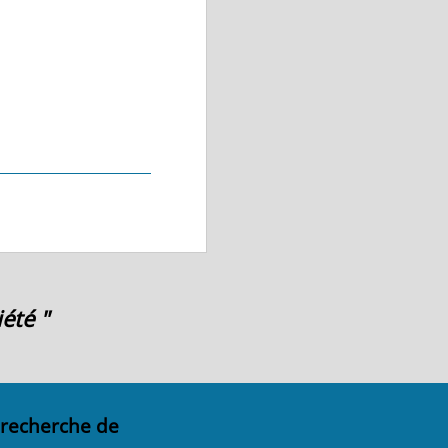
été "
 recherche de