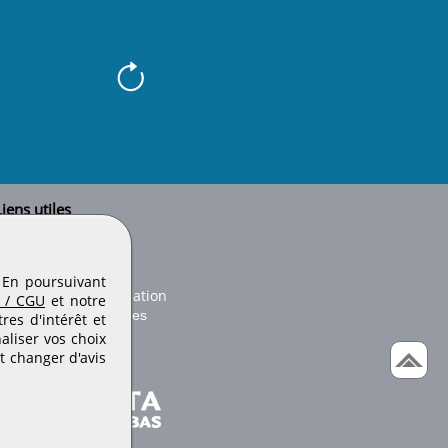
iens utiles
Le secteur BTP
Plan du site
onseils d'utilisation
. En poursuivant
Conditions de publication
 / CGU
et notre
Paramètres des cookies
es d'intérêt et
aliser vos choix
t changer d'avis