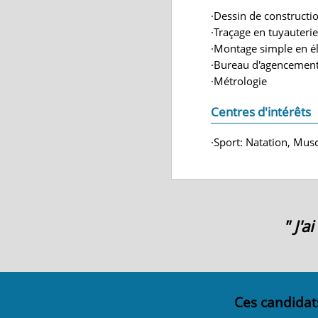
·Dessin de constructi
·Traçage en tuyauterie
·Montage simple en él
·Bureau d'agencemen
·Métrologie
Centres d'intérêts
·Sport: Natation, Musc
" J'
Ces candidat