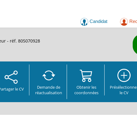
Candidat
Rec
eur - réf. 805070928
Demande de
Obtenir les
Présélectionne
Partager
le CV
réactualisation
coordonnées
le CV