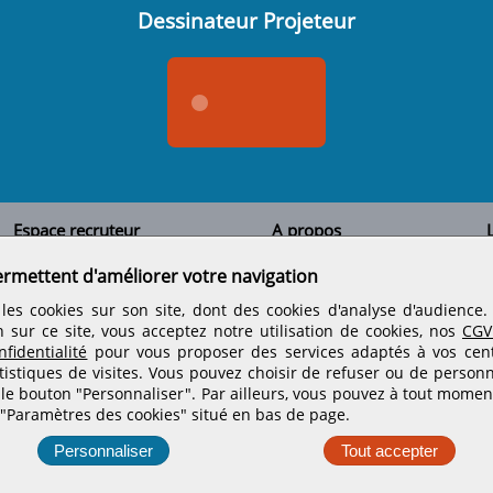
Dessinateur Projeteur
Espace recruteur
A propos
L
Qui sommes-nous
Créer un compte
ermettent d'améliorer votre navigation
Tous les candidats
Contactez-nous
Déposer une annonce
Nos partenaires
C
les cookies sur son site, dont des cookies d'analyse d'audience
Déposer une offre de stage
Informations légales
n sur ce site, vous acceptez notre utilisation de cookies, nos
CGV
Nos tarifs
Conditions générales
fidentialité
pour vous proposer des services adaptés à vos centr
Rejoignez nos équipes
tistiques de visites.
Vous pouvez choisir de refuser ou de personn
 le bouton "Personnaliser". Par ailleurs, vous pouvez à tout momen
 "Paramètres des cookies" situé en bas de page.
Retrouvez-nous sur les réseaux sociaux
Personnaliser
Tout accepter