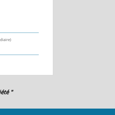
diaire)
été "