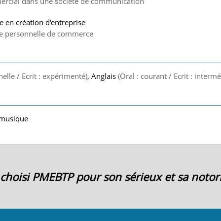
ercial dans une société de communication
re en création d'entreprise
ise personnelle de commerce
nelle / Ecrit : expérimenté)
, Anglais
(Oral : courant / Ecrit : intermé
t musique
ai choisi PMEBTP pour son sérieux et sa notori