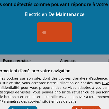
s sont détectés comme pouvant répondre à votre
Electricien De Maintenance
Espace recruteur
A propos
L
Qui sommes-nous
Créer un compte
ermettent d'améliorer votre navigation
Tous les candidats
Contactez-nous
Déposer une annonce
Nos partenaires
C
les cookies sur son site, dont des cookies d'analyse d'audience
Déposer une offre de stage
Informations légales
n sur ce site, vous acceptez notre utilisation de cookies, nos
CGV
Nos tarifs
Conditions générales
fidentialité
pour vous proposer des services adaptés à vos centr
Rejoignez nos équipes
tistiques de visites.
Vous pouvez choisir de refuser ou de personn
 le bouton "Personnaliser". Par ailleurs, vous pouvez à tout momen
 "Paramètres des cookies" situé en bas de page.
Retrouvez-nous sur les réseaux sociaux