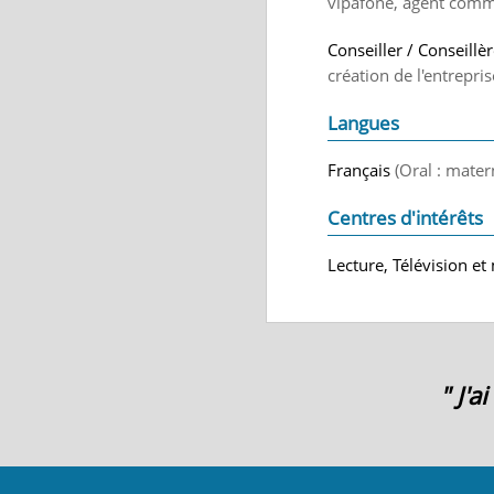
vipafone, agent comm
Conseiller / Conseillè
création de l'entrepr
Langues
Français
(Oral : mater
Centres d'intérêts
Lecture, Télévision e
" J'