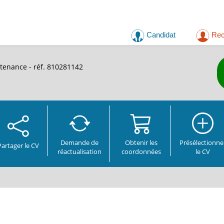
Candidat
Rec
ntenance - réf. 810281142
Demande de
Obtenir les
Présélectionne
Partager
le CV
réactualisation
coordonnées
le CV