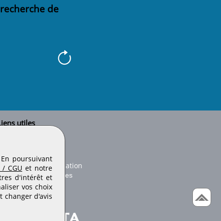
 recherche de
iens utiles
Le secteur BTP
Plan du site
onseils d'utilisation
. En poursuivant
Conditions de publication
 / CGU
et notre
Paramètres des cookies
es d'intérêt et
aliser vos choix
t changer d'avis