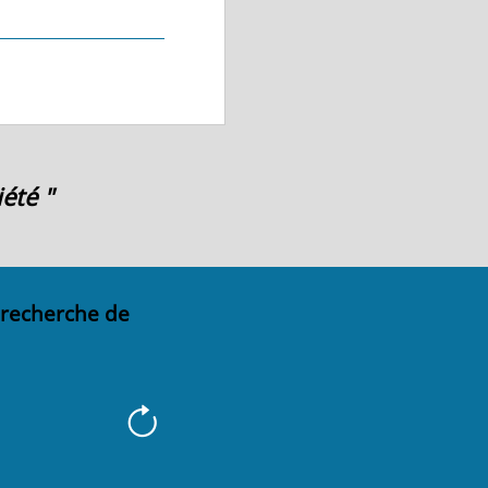
été "
 recherche de