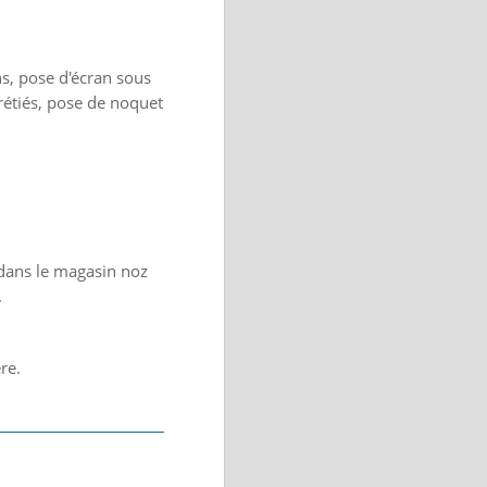
s, pose d'écran sous
arétiés, pose de noquet
dans le magasin noz
.
re.