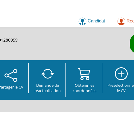
Candidat
Rec
901280959
Demande de
Obtenir les
Présélectionne
Partager
le CV
réactualisation
coordonnées
le CV