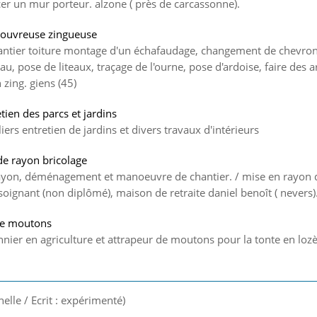
er un mur porteur. alzone ( près de carcassonne).
Couvreuse zingueuse
ntier toiture montage d'un échafaudage, changement de chevron
eau, pose de liteaux, traçage de l'ourne, pose d'ardoise, faire des 
n zing. giens (45)
tien des parcs et jardins
iers entretien de jardins et divers travaux d'intérieurs
e rayon bricolage
rayon, déménagement et manoeuvre de chantier. / mise en rayon 
oignant (non diplômé), maison de retraite daniel benoît ( nevers)
de moutons
nnier en agriculture et attrapeur de moutons pour la tonte en lozè
nelle / Ecrit : expérimenté)