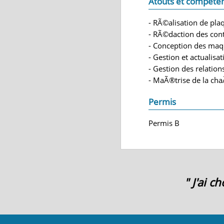
Atouts et compéte
- RÃ©alisation de plaq
- RÃ©daction des con
- Conception des maq
- Gestion et actualisa
- Gestion des relations
- MaÃ®trise de la ch
Permis
Permis B
" J'ai 