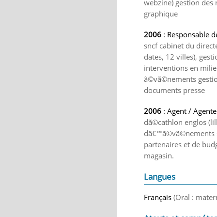
webzine) gestion des r
graphique
2006
: Responsable de
sncf cabinet du direct
dates, 12 villes), ge
interventions en mili
ã©vã©nements gestion 
documents presse
2006
: Agent / Agente
dã©cathlon englos (l
dâ€™ã©vã©nements sp
partenaires et de bu
magasin.
Langues
Français
(Oral : mater