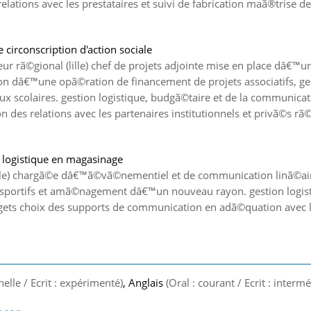
elations avec les prestataires et suivi de fabrication maã®trise d
 circonscription d'action sociale
eur rã©gional (lille) chef de projets adjointe mise en place dâ€™un
stion dâ€™une opã©ration de financement de projets associatifs, ge
eux scolaires. gestion logistique, budgã©taire et de la communica
des relations avec les partenaires institutionnels et privã©s rã
 logistique en magasinage
ille) chargã©e dâ€™ã©vã©nementiel et de communication linã©ai
ortifs et amã©nagement dâ€™un nouveau rayon. gestion logist
dgets choix des supports de communication en adã©quation avec 
nelle / Ecrit : expérimenté)
, Anglais
(Oral : courant / Ecrit : intermé