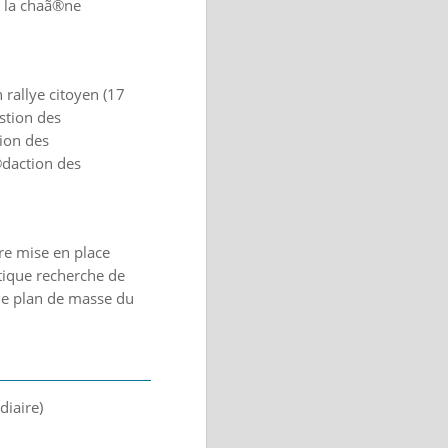
e la chaã®ne
 rallye citoyen (17
stion des
tion des
©daction des
re mise en place
ique recherche de
le plan de masse du
diaire)