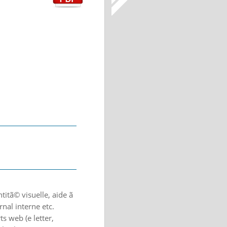
titã© visuelle, aide ã
nal interne etc.
s web (e letter,