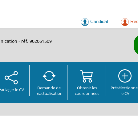
Candidat
Rec
ication - réf. 902061509
Demande de
Obtenir les
Présélectionne
Partager
le CV
réactualisation
coordonnées
le CV