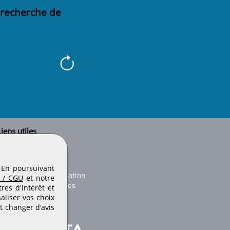
 recherche de
iens utiles
Le secteur BTP
Plan du site
onseils d'utilisation
. En poursuivant
Conditions de publication
 / CGU
et notre
Paramètres des cookies
es d'intérêt et
aliser vos choix
t changer d'avis