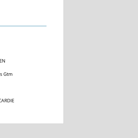
UEN
ns Gtm
CARDIE