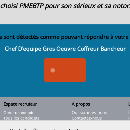
ai choisi PMEBTP pour son sérieux et sa notori
s sont détectés comme pouvant répondre à votre
Chef D'equipe Gros Oeuvre Coffreur Bancheur
Espace recruteur
A propos
L
Qui sommes-nous
Créer un compte
Tous les candidats
Contactez-nous
Déposer une annonce
Nos partenaires
C
Déposer une offre de stage
Informations légales