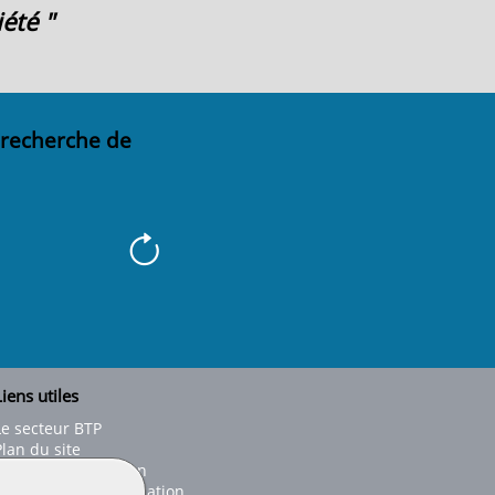
été "
 recherche de
iens utiles
Le secteur BTP
Plan du site
onseils d'utilisation
Conditions de publication