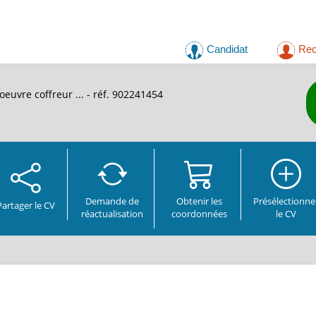
Candidat
Rec
oeuvre coffreur ...
- réf. 902241454
Demande de
Obtenir les
Présélectionne
Partager
le CV
réactualisation
coordonnées
le CV