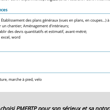
nces
e; Établissement des plans généraux (vues en plans, en coupes…) à 
r un chantier; Aménagement d'intérieurs;
tablir des devis quantitatifs et estimatif, avant-métré;
 excel, word
nture, marche à pied, velo
ai choisi PMEBTP pour son sérieux et sa notori