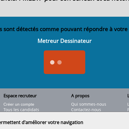
s sont détectés comme pouvant répondre à votre
Metreur Dessinateur
Espace recruteur
A propos
L
Qui sommes-nous
Créer un compte
Tous les candidats
Contactez-nous
Déposer une annonce
Nos partenaires
C
Déposer une offre de stage
Informations légales
ermettent d'améliorer votre navigation
Nos tarifs
Conditions générales