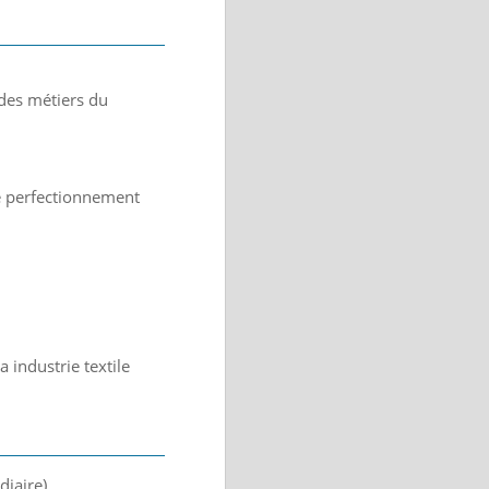
des métiers du
e perfectionnement
 industrie textile
diaire)