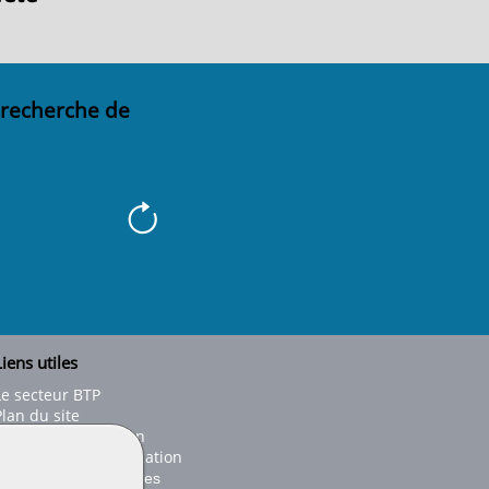
 recherche de
iens utiles
Le secteur BTP
Plan du site
onseils d'utilisation
Conditions de publication
Paramètres des cookies