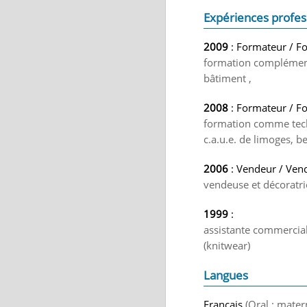
Expériences profes
2009
: Formateur / F
formation complément
bâtiment ,
2008
: Formateur / F
formation comme tech
c.a.u.e. de limoges, be
2006
: Vendeur / Vend
vendeuse et décoratri
1999
:
assistante commerciale
(knitwear)
Langues
Français
(Oral : mater