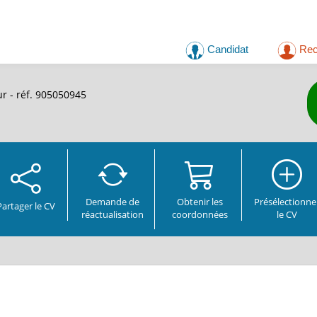
Candidat
Rec
r - réf. 905050945
Demande de
Obtenir les
Présélectionne
Partager
le CV
réactualisation
coordonnées
le CV