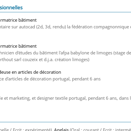
sionnelles
ormatrice bâtiment
aire sur autocad (2d, 3d, rendu) la fédération compagnonnique 
ormatrice bâtiment
nicien d'études du bâtiment l'afpa babylone de limoges (stage d
rthout sarl couzeix et d.j.a. création limoges)
euse en articles de décoration
ce d'articles de décoration portugal, pendant 6 ans
 et marketing, et designer textile portugal, pendant 6 ans, dans la
nelle / Ecrit : expérimenté)
, Anglais
(Oral : courant / Ecrit : intermé