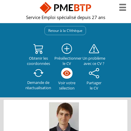
Service Emploi spécialisé depuis 27 ans
Retour à la CVthèque
Obtenir les
Présélectionner
Un problème
coordonnées
le CV
avec ce CV ?
Demande de
Partager
Voir votre
réactualisation
le CV
sélection