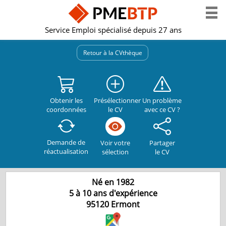
Service Emploi spécialisé depuis 27 ans
Retour à la CVthèque
Obtenir les
Présélectionner
Un problème
coordonnées
le CV
avec ce CV ?
Demande de
Partager
Voir votre
réactualisation
le CV
sélection
Né en 1982
5 à 10 ans d'expérience
95120
Ermont