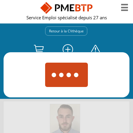
Service Emploi spécialisé depuis 27 ans
Retour à la CVthèque
Obtenir les
Présélectionner
Un problème
coordonnées
le CV
avec ce CV ?
Demande de
Partager
Voir votre
réactualisation
le CV
sélection