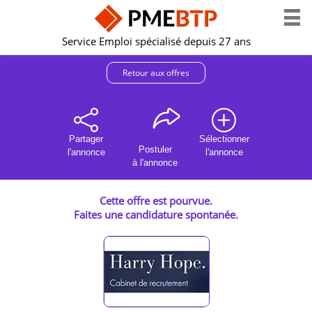
Service Emploi spécialisé depuis 27 ans
Retour aux offres
Partager
Sélectionner
Postuler
l'annonce
l'annonce
à l'annonce
Cette offre est pourvue.
Faites une candidature spontanée.