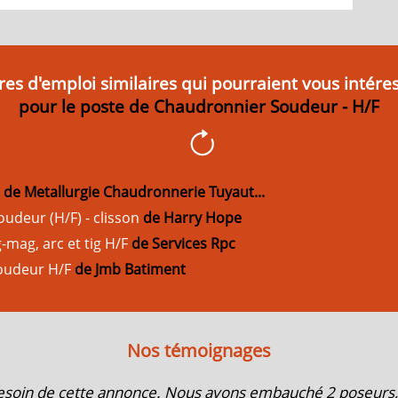
res d'emploi similaires qui pourraient vous intére
pour le poste de Chaudronnier Soudeur - H/F
F
de
Metallurgie Chaudronnerie Tuyaut...
udeur (H/F) - clisson
de Harry Hope
mag, arc et tig H/F
de Services Rpc
oudeur H/F
de Jmb Batiment
Nos témoignages
esoin de cette annonce. Nous avons embauché 2 poseurs, 1 