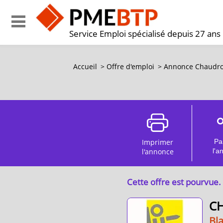
Service Emploi spécialisé depuis 27 ans
Accueil
>
Offre d'emploi
>
Annonce Chaudron
Imprimer
Pa
l'annonce
l'a
Cette offre est pourvue.
CH
Bl