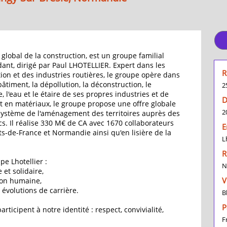
global de la construction, est un groupe familial
ant, dirigé par Paul LHOTELLIER. Expert dans les
R
ion et des industries routières, le groupe opère dans
bâtiment, la dépollution, la déconstruction, le
2
, l'eau et le étaire de ses propres industries et de
D
nt en matériaux, le groupe propose une offre globale
2
osystème de l'aménagement des territoires auprès des
cs. Il réalise 330 M€ de CA avec 1670 collaborateurs
E
ts-de-France et Normandie ainsi qu'en lisière de la
L
R
pe Lhotellier :
N
 et solidaire,
V
ion humaine,
 évolutions de carrière.
B
P
rticipent à notre identité : respect, convivialité,
F