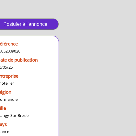
Postuler à l'annonce
éférence
5052009020
ate de publication
0/05/25
ntreprise
hotellier
égion
ormandie
ille
langy-Sur-Bresle
ays
rance