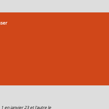
sser
en janvier 23 et l'autre le
" Toujours efficace,