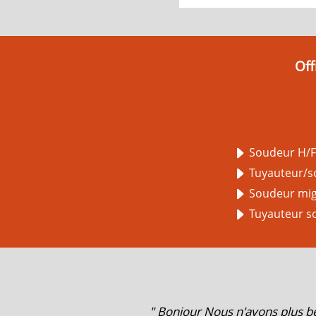
Off
Soudeur H/
Tuyauteur/so
Soudeur mig-
Tuyauteur s
" Bonjour Nous n'avons plus b