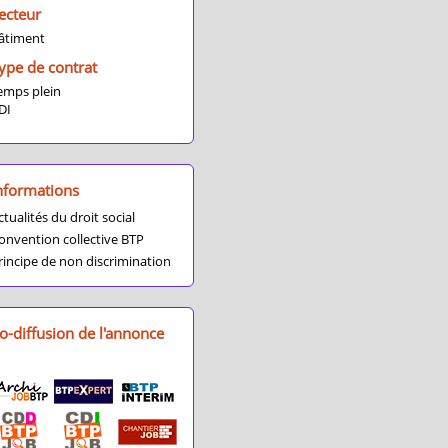
ecteur
âtiment
ype de contrat
emps plein
DI
nformations
ctualités du droit social
onvention collective BTP
rincipe de non discrimination
o-diffusion de l'annonce