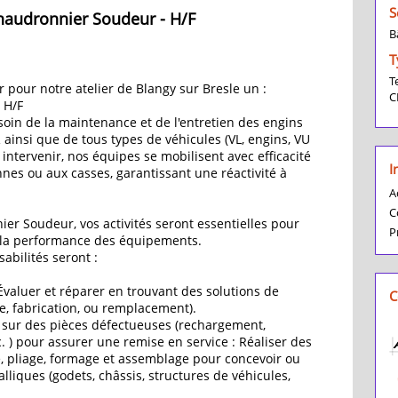
S
haudronnier Soudeur - H/F
B
T
T
pour notre atelier de Blangy sur Bresle un :
C
 H/F
soin de la maintenance et de l'entretien des engins
insi que de tous types de véhicules (VL, engins, VU
à intervenir, nos équipes se mobilisent avec efficacité
I
es ou aux casses, garantissant une réactivité à
A
C
er Soudeur, vos activités seront essentielles pour
P
t la performance des équipements.
abilités seront :
 Évaluer et réparer en trouvant des solutions de
C
e, fabrication, ou remplacement).
r sur des pièces défectueuses (rechargement,
. ) pour assurer une remise en service : Réaliser des
, pliage, formage et assemblage pour concevoir ou
lliques (godets, châssis, structures de véhicules,