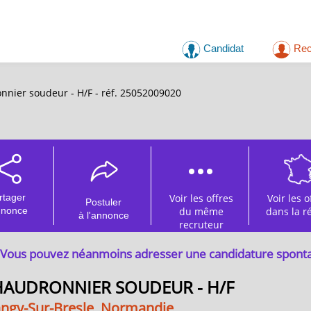
Candidat
Rec
nier soudeur - H/F - réf. 25052009020
rtager
Voir les offres
Voir les o
Postuler
nnonce
du même
dans la r
à l'annonce
recruteur
Vous pouvez néanmoins adresser une candidature spont
AUDRONNIER SOUDEUR - H/F
angy-Sur-Bresle, Normandie