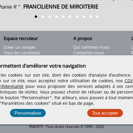
FRANCILIENNE DE MIROITERIE
phanie R "
Espace recruteur
A propos
L
Qui sommes-nous
Créer un compte
Tous les candidats
Contactez-nous
Déposer une annonce
Nos partenaires
C
Déposer une offre de stage
Informations légales
ermettent d'améliorer votre navigation
Nos tarifs
Conditions générales
les cookies sur son site, dont des cookies d'analyse d'audience
Rejoignez nos équipes
n sur ce site, vous acceptez notre utilisation de cookies, nos
CGV
fidentialité
pour vous proposer des services adaptés à vos centr
tistiques de visites.
Vous pouvez choisir de refuser ou de personn
Retrouvez-nous sur les réseaux sociaux
 le bouton "Personnaliser". Par ailleurs, vous pouvez à tout momen
 "Paramètres des cookies" situé en bas de page.
Personnaliser
Tout accepter
PMEBTP - Tous droits réservés © 1999 - 2026