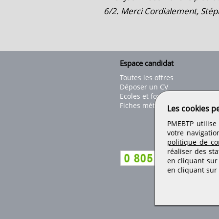
6/2. Merci Cordialement, Sté
Espace candidat
Toutes les offres
Déposer un CV
Ecoles et formations
Fiches métiers
Les cookies p
PMEBTP utilise 
votre navigatio
politique de con
réaliser des sta
en cliquant sur
en cliquant sur