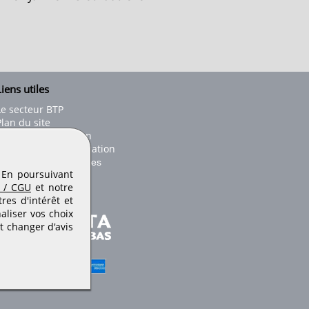
iens utiles
Le secteur BTP
Plan du site
onseils d'utilisation
Conditions de publication
Paramètres des cookies
. En poursuivant
 / CGU
et notre
es d'intérêt et
aliser vos choix
t changer d'avis