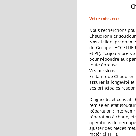
C
Votre mission :
Nous recherchons pour 
Chaudronnier soudeur
Nos ateliers prennent 
du Groupe LHOTELLIER a
et PL). Toujours prêts 
pour répondre aux pann
toute épreuve
Vos missions :
En tant que Chaudronni
assurer la longévité e
Vos principales respons
Diagnostic et conseil :
remise en état (soudur
Réparation : Interveni
réparation à chaud, etc
opérations de découpe
ajuster des pièces méta
matériel TP…).