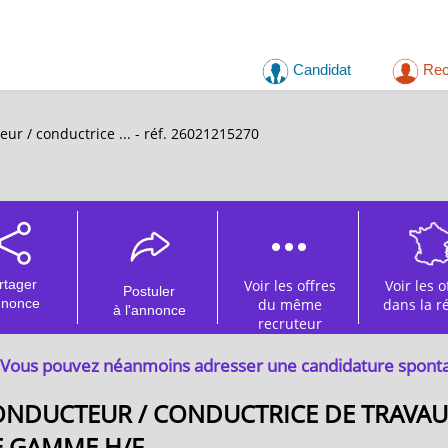
Candidat
Rec
r / conductrice ... - réf. 26021215270
rtager
Voir les offres
Voir les o
Postuler
nnonce
du même
dans la r
à l'annonce
recruteur
Vous pouvez néanmoins adresser une candidature spont
NDUCTEUR / CONDUCTRICE DE TRAVAUX
 GAMME H/F