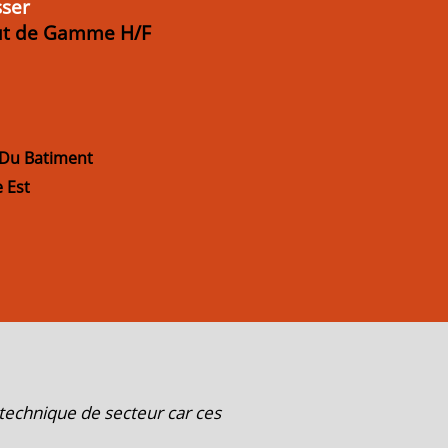
sser
aut de Gamme H/F
 Du Batiment
e Est
 technique de secteur car ces
" Nous venons de co