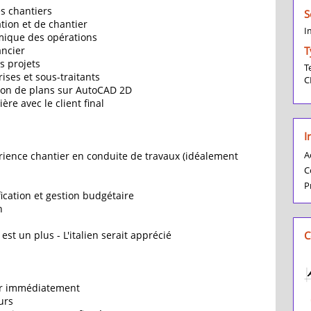
es chantiers
S
tion et de chantier
I
amique des opérations
ancier
T
s projets
T
ises et sous-traitants
C
tion de plans sur AutoCAD 2D
re avec le client final
I
A
ience chantier en conduite de travaux (idéalement
C
P
cation et gestion budgétaire
n
 est un plus - L'italien serait apprécié
C
oir immédiatement
urs