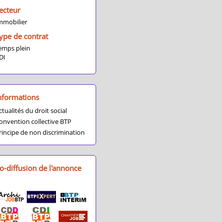
ecteur
mmobilier
ype de contrat
emps plein
DI
nformations
ctualités du droit social
onvention collective BTP
rincipe de non discrimination
o-diffusion de l'annonce