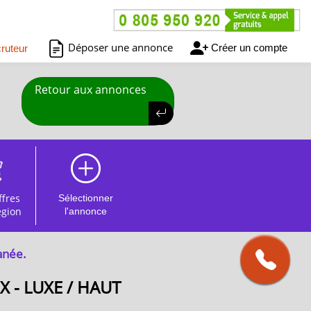
Déposer une annonce
Créer un compte
ruteur
Retour aux annonces
ffres
Sélectionner
égion
l'annonce
anée.
 - LUXE / HAUT