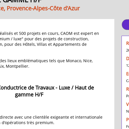
ce, Provence-Alpes-Côte d'Azur
réalisés et 500 projets en cours, CAOM est expert en
mium / luxe" pour des projets de construction,
R
n, pour des Hôtels, Villas et Appartements de
2
D
des lieux emblématiques tels que Monaco, Nice,
1
ix, Montpellier.
E
C
onductrice de Travaux - Luxe / Haut de
R
gamme H/F
P
V
N
directe avec une clientèle exigeante et internationale
P
n d'opérations très premium.
F