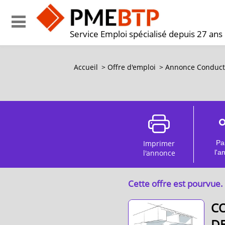
Service Emploi spécialisé depuis 27 ans
Accueil
>
Offre d'emploi
>
Annonce Conducteu
Imprimer
Pa
l'annonce
l'a
Cette offre est pourvue.
CO
DE