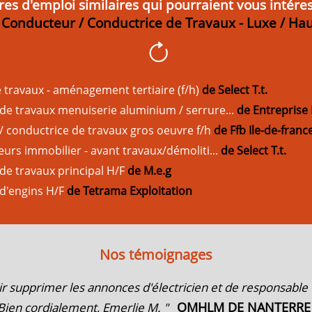
res d'emploi similaires qui pourraient vous intére
e Conducteur / Conductrice de Travaux - Luxe / H
travaux - aménagement tertiaire (f/h)
de Select T.t.
e travaux menuiserie aluminium / serrure...
de Entreprise
 conductrice de travaux gros oeuvre f/h
de Ffb Ile-de-franc
urs immobilier - avant travaux/démoliti...
de Select T.t.
e travaux principal H/F
de M.e.g
d'engins H/F
de Tetrama Exploitation
Nos témoignages
ir supprimer les annonces d'électricien et de responsable
OMHLM DE NANTERRE
 Bien cordialement, Emerlie M. "