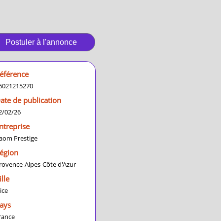
Postuler à l'annonce
éférence
6021215270
ate de publication
2/02/26
ntreprise
aom Prestige
égion
rovence-Alpes-Côte d'Azur
ille
ice
ays
rance