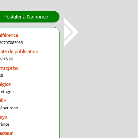
Postuler à l'annonce
éférence
60707083055
ate de publication
7/07/26
ntreprise
dt
égion
retagne
ille
rébeurden
ays
rance
ecteur