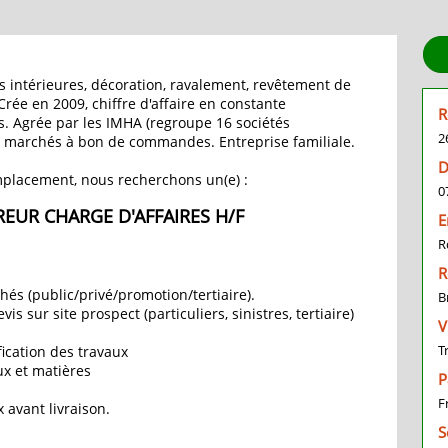
s intérieures, décoration, ravalement, revêtement de
Crée en 2009, chiffre d'affaire en constante
R
és. Agrée par les IMHA (regroupe 16 sociétés
2
s marchés à bon de commandes. Entreprise familiale.
D
mplacement, nous recherchons un(e) :
0
EUR CHARGE D'AFFAIRES H/F
E
R
R
és (public/privé/promotion/tertiaire).
B
vis sur site prospect (particuliers, sinistres, tertiaire)
V
T
fication des travaux
x et matières
P
F
 avant livraison.
S