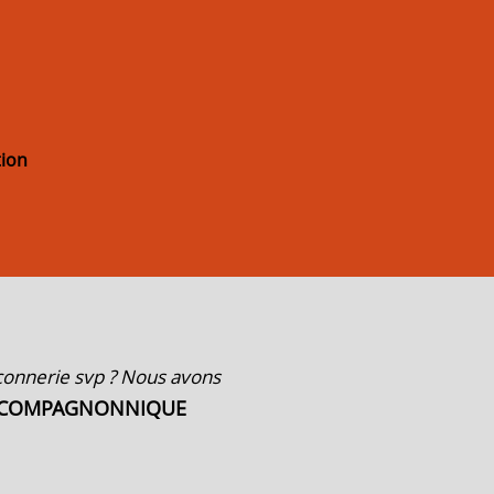
ion
açonnerie svp ? Nous avons
" Bonjour Madame No
 COMPAGNONNIQUE
votre collaboration 