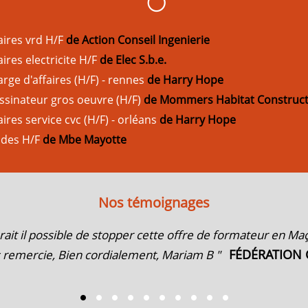
aires vrd H/F
de Action Conseil Ingenierie
ires electricite H/F
de Elec S.b.e.
arge d'affaires (H/F) - rennes
de Harry Hope
ssinateur gros oeuvre (H/F)
de Mommers Habitat Construct
ires service cvc (H/F) - orléans
de Harry Hope
udes H/F
de Mbe Mayotte
Nos témoignages
ait il possible de stopper cette offre de formateur en M
FÉDÉRATION
s remercie, Bien cordialement, Mariam B "