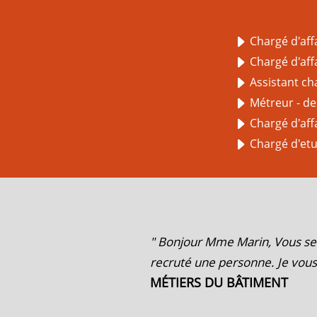
Chargé d'aff
Chargé d'affa
Assistant ch
Métreur - de
Chargé d'affa
Chargé d'et
" Bonjour Mme Marin, Vous ser
recruté une personne. Je vou
MÉTIERS DU BÂTIMENT