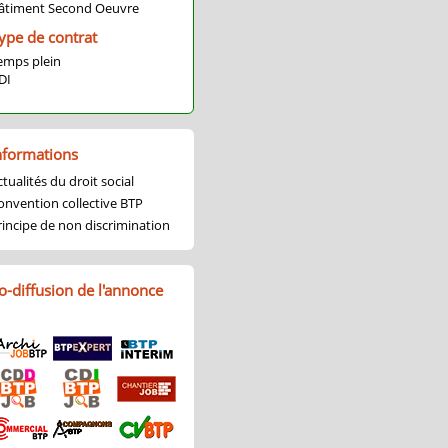
âtiment Second Oeuvre
ype de contrat
emps plein
DI
nformations
tualités du droit social
onvention collective BTP
rincipe de non discrimination
o-diffusion de l'annonce