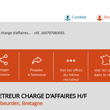
Candidat
Rec
harge d'affaires... - réf. 260707083055
rtager
Voir les offres
Voir les o
Postuler
nnonce
du même
dans la r
à l'annonce
recruteur
TREUR CHARGE D'AFFAIRES H/F
ébeurden, Bretagne