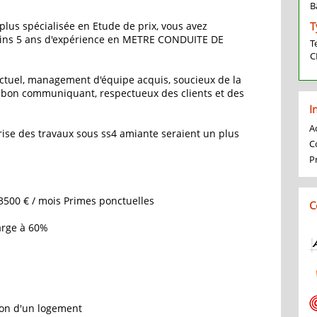
B
plus spécialisée en Etude de prix, vous avez
T
ins 5 ans d'expérience en METRE CONDUITE DE
T
C
ctuel, management d'équipe acquis, soucieux de la
, bon communiquant, respectueux des clients et des
I
Ac
ise des travaux sous ss4 amiante seraient un plus
C
P
 3500 € / mois Primes ponctuelles
C
arge à 60%
tion d'un logement