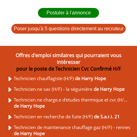
Postuler à l'annonce
Poser jusqu'à 5 questions directement au recruteur
Offres d'emploi similaires qui pourraient vous
intéresser
pour le poste de Technicien Cvc Confirmé H/F
Technicien chauffagiste (H/F)
de Harry Hope
Technicien.ne sav (H/F) - la séguinière
de Harry Hope
Technicien.ne charge.e d'etudes thermique et cvc (H/...
de Harry Hope
Technicien en recherche de fuite (H/F)
de S.a.r.i. 21
Technicien de maintenance chauffage gaz (H/F) - rennes
de Harry Hope