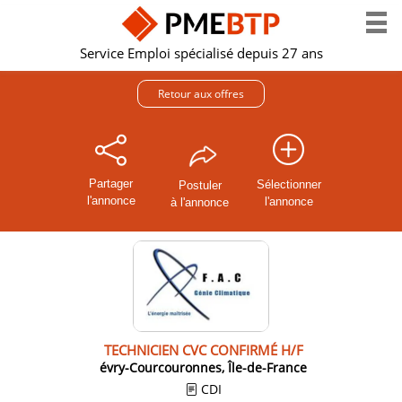
Service Emploi spécialisé depuis 27 ans
Retour aux offres
Partager
Sélectionner
Postuler
l'annonce
l'annonce
à l'annonce
TECHNICIEN CVC CONFIRMÉ H/F
évry-Courcouronnes, Île-de-France
CDI