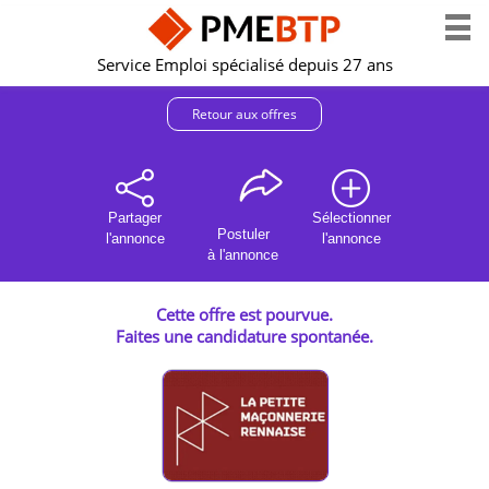
Service Emploi spécialisé depuis 27 ans
Retour aux offres
Partager
Sélectionner
Postuler
l'annonce
l'annonce
à l'annonce
Cette offre est pourvue.
Faites une candidature spontanée.