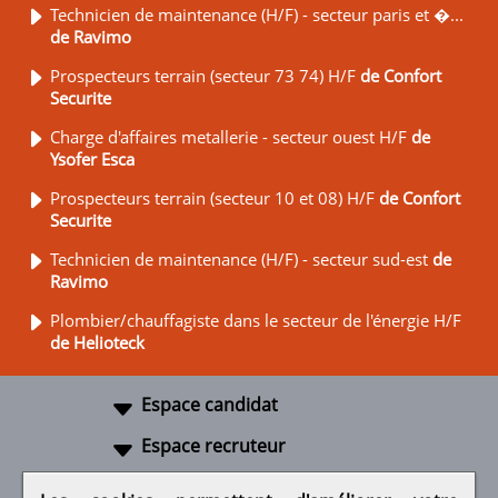
Technicien de maintenance (H/F) - secteur paris et �...
de Ravimo
Prospecteurs terrain (secteur 73 74) H/F
de Confort
Securite
Charge d'affaires metallerie - secteur ouest H/F
de
Ysofer Esca
Prospecteurs terrain (secteur 10 et 08) H/F
de Confort
Securite
Technicien de maintenance (H/F) - secteur sud-est
de
Ravimo
Plombier/chauffagiste dans le secteur de l'énergie H/F
de Helioteck
Espace candidat
Espace recruteur
A propos