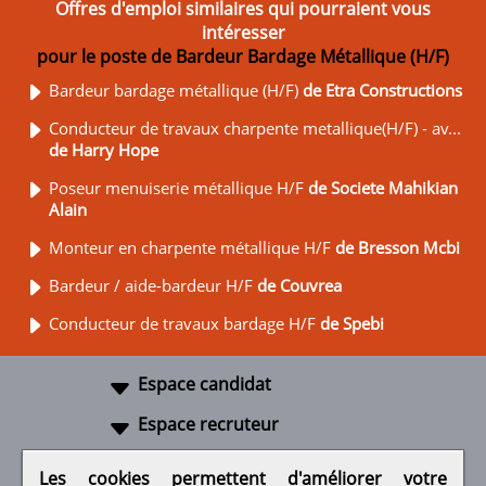
Offres d'emploi similaires qui pourraient vous
intéresser
pour le poste de Bardeur Bardage Métallique (H/F)
Bardeur bardage métallique (H/F)
de Etra Constructions
Conducteur de travaux charpente metallique(H/F) - av...
de Harry Hope
Poseur menuiserie métallique H/F
de Societe Mahikian
Alain
Monteur en charpente métallique H/F
de Bresson Mcbi
Bardeur / aide-bardeur H/F
de Couvrea
Conducteur de travaux bardage H/F
de Spebi
Espace candidat
Espace recruteur
A propos
Les cookies permettent d'améliorer votre